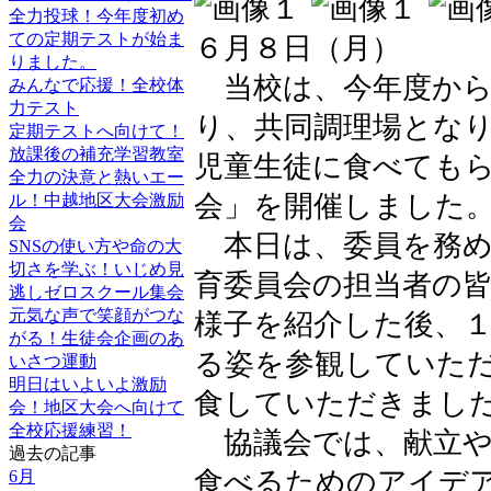
全力投球！今年度初め
ての定期テストが始ま
６月８日（月）
りました。
当校は、今年度から
みんなで応援！全校体
力テスト
り、共同調理場とな
定期テストへ向けて！
放課後の補充学習教室
児童生徒に食べても
全力の決意と熱いエー
会」を開催しました
ル！中越地区大会激励
会
本日は、委員を務め
SNSの使い方や命の大
切さを学ぶ！いじめ見
育委員会の担当者の
逃しゼロスクール集会
元気な声で笑顔がつな
様子を紹介した後、
がる！生徒会企画のあ
る姿を参観していた
いさつ運動
明日はいよいよ激励
食していただきまし
会！地区大会へ向けて
全校応援練習！
協議会では、献立や
過去の記事
食べるためのアイデ
6月