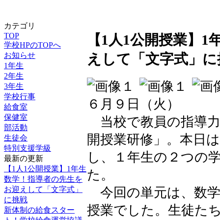
カテゴリ
TOP
【1人1公開授業】
学校HPのTOPへ
お知らせ
えして「文字式」に
1年生
2年生
3年生
学校行事
６月９日（火）
給食室
保健室
当校で教員の指導力
部活動
開授業研修」。本日
生徒会
特別支援学級
し、１年生の２つの
最新の更新
【1人1公開授業】1年生
た。
数学！指導者の先生を
お迎えして「文字式」
今回の単元は、数学
に挑戦
授業でした。生徒た
新体制の給食スター