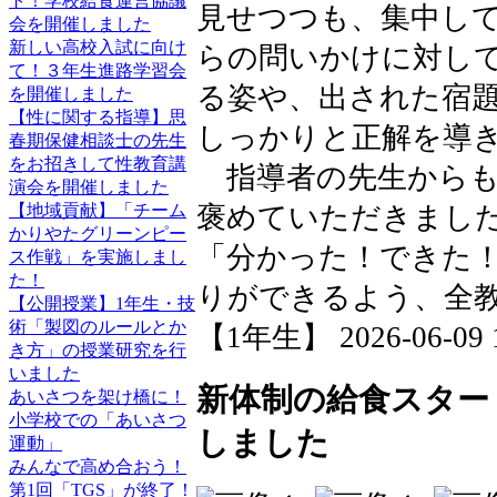
ト！学校給食運営協議
見せつつも、集中し
会を開催しました
新しい高校入試に向け
らの問いかけに対し
て！３年生進路学習会
る姿や、出された宿
を開催しました
【性に関する指導】思
しっかりと正解を導
春期保健相談士の先生
をお招きして性教育講
指導者の先生からも
演会を開催しました
【地域貢献】「チーム
褒めていただきまし
かりやたグリーンピー
「分かった！できた
ス作戦」を実施しまし
た！
りができるよう、全
【公開授業】1年生・技
術「製図のルールとか
【1年生】 2026-06-09 1
き方」の授業研究を行
いました
新体制の給食スター
あいさつを架け橋に！
小学校での「あいさつ
しました
運動」
みんなで高め合おう！
第1回「TGS」が終了！