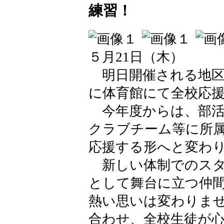
練習！
５月21日（木）
明日開催される地区
に体育館にて全校応
今年度からは、部活
クラブチーム等に所
応援する形へと変わ
新しい体制でのスタ
として舞台に立つ仲
熱い思いは変わりま
合わせ、全校生徒が