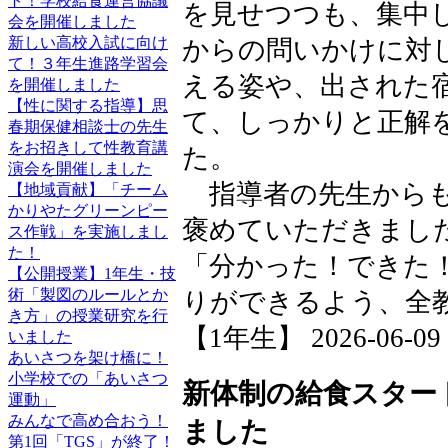
ト！学校給食運営協議
を見せつつも、集中
会を開催しました
新しい高校入試に向け
からの問いかけに対
て！３年生進路学習会
える姿や、出された
を開催しました
【性に関する指導】思
て、しっかりと正解
春期保健相談士の先生
をお招きして性教育講
た。
演会を開催しました
指導者の先生からも
【地域貢献】「チーム
かりやたグリーンピー
褒めていただきまし
ス作戦」を実施しまし
た！
「分かった！できた
【公開授業】1年生・技
術「製図のルールとか
りができるよう、全
き方」の授業研究を行
【1年生】 2026-06-09 1
いました
あいさつを架け橋に！
小学校での「あいさつ
新体制の給食スター
運動」
みんなで高め合おう！
ました
第1回「TGS」が終了！