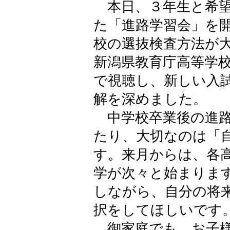
本日、３年生と希望
た「進路学習会」を
校の選抜検査方法が
新潟県教育庁高等学
で視聴し、新しい入
解を深めました。
中学校卒業後の進路
たり、大切なのは「
す。来月からは、各
学が次々と始まりま
しながら、自分の将
択をしてほしいです
御家庭でも、お子様