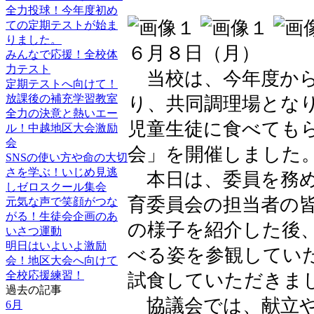
全力投球！今年度初め
ての定期テストが始ま
りました。
６月８日（月）
みんなで応援！全校体
力テスト
当校は、今年度から
定期テストへ向けて！
放課後の補充学習教室
り、共同調理場とな
全力の決意と熱いエー
児童生徒に食べても
ル！中越地区大会激励
会
会」を開催しました
SNSの使い方や命の大切
さを学ぶ！いじめ見逃
本日は、委員を務め
しゼロスクール集会
育委員会の担当者の
元気な声で笑顔がつな
がる！生徒会企画のあ
の様子を紹介した後
いさつ運動
明日はいよいよ激励
べる姿を参観してい
会！地区大会へ向けて
全校応援練習！
試食していただきま
過去の記事
協議会では、献立や
6月