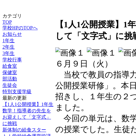
カテゴリ
TOP
【1人1公開授業】1
学校HPのTOPへ
して「文字式」に挑
お知らせ
1年生
2年生
3年生
学校行事
６月９日（火）
給食室
保健室
当校で教員の指導力
部活動
公開授業研修」。本
生徒会
特別支援学級
招きし、１年生の２
最新の更新
【1人1公開授業】1年生
ました。
数学！指導者の先生を
今回の単元は、数学
お迎えして「文字式」
に挑戦
の授業でした。生徒
新体制の給食スター