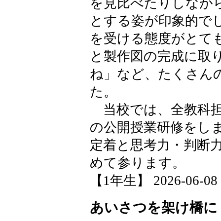
を見比べたりしなが
とする姿が印象的で
を受ける態度がとて
と製作図の完成に取
ね」など、たくさん
た。
当校では、全教科担
の公開授業研修をし
定着と思考力・判断
めて参ります。
【1年生】 2026-06-08 1
あいさつを架け橋に