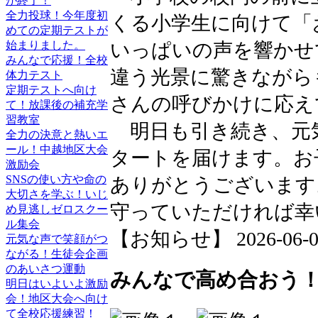
が終了！
全力投球！今年度初
くる小学生に向けて「
めての定期テストが
始まりました。
いっぱいの声を響かせ
みんなで応援！全校
違う光景に驚きながら
体力テスト
定期テストへ向け
さんの呼びかけに応え
て！放課後の補充学
習教室
明日も引き続き、元
全力の決意と熱いエ
ール！中越地区大会
タートを届けます。お
激励会
SNSの使い方や命の
ありがとうございます
大切さを学ぶ！いじ
守っていただければ幸
め見逃しゼロスクー
ル集会
【お知らせ】 2026-06-02 
元気な声で笑顔がつ
ながる！生徒会企画
のあいさつ運動
みんなで高め合おう！
明日はいよいよ激励
会！地区大会へ向け
て全校応援練習！