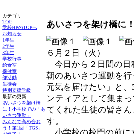
カテゴリ
TOP
あいさつを架け橋に
学校HPのTOPへ
お知らせ
1年生
2年生
６月２日（火）
3年生
学校行事
今日から２日間の日
給食室
保健室
朝のあいさつ運動を行
部活動
生徒会
元気を届けたい」と、
特別支援学級
ンティアとして集まっ
最新の更新
あいさつを架け橋
てくれた生徒の皆さん
に！小学校での「あ
いさつ運動」
す。
みんなで高め合お
う！第1回「TGS」
小学校の校門の前に