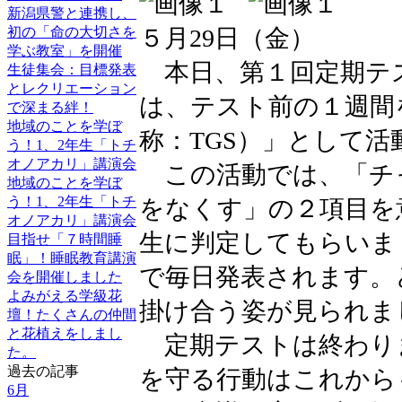
新潟県警と連携し、
５月29日（金）
初の「命の大切さを
学ぶ教室」を開催
本日、第１回定期テ
生徒集会：目標発表
とレクリエーション
は、テスト前の１週間
で深まる絆！
地域のことを学ぼ
称：TGS）」として
う！1、2年生「トチ
オノアカリ」講演会
この活動では、「チ
地域のことを学ぼ
う！1、2年生「トチ
をなくす」の２項目を
オノアカリ」講演会
生に判定してもらいま
目指せ「７時間睡
眠」！睡眠教育講演
で毎日発表されます。
会を開催しました
よみがえる学級花
掛け合う姿が見られま
壇！たくさんの仲間
と花植えをしまし
定期テストは終わり
た。
過去の記事
を守る行動はこれから
6月