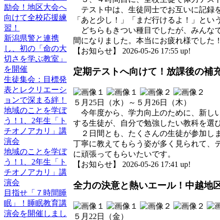
励会！地区大会へ
テスト中は、生徒同士でお互いに記録を
向けて全校応援練
「あと少し！」「まだ行けるよ！」とい
習！
どちらもきつい種目でしたが、みんなで
新潟県警と連携
間になりました。本当にお疲れ様でした
し、初の「命の大
【お知らせ】 2026-05-26 17:55 up!
切さを学ぶ教室」
を開催
定期テストへ向けて！放課後の補
生徒集会：目標発
表とレクリエーシ
ョンで深まる絆！
５月25日（水）～５月26日（木）
地域のことを学ぼ
今年度から、学力向上のために、新しい
う！1、2年生「ト
する生徒が、自分で勉強したい教科を選
チオノアカリ」講
２日間とも、たくさんの生徒が参加しま
演会
丁寧に教えてもらう姿が多く見られて、
地域のことを学ぼ
に頑張ってもらいたいです。
う！1、2年生「ト
【お知らせ】 2026-05-26 17:41 up!
チオノアカリ」講
演会
全力の決意と熱いエール！中越地
目指せ「７時間睡
眠」！睡眠教育講
演会を開催しまし
５月22日（金）