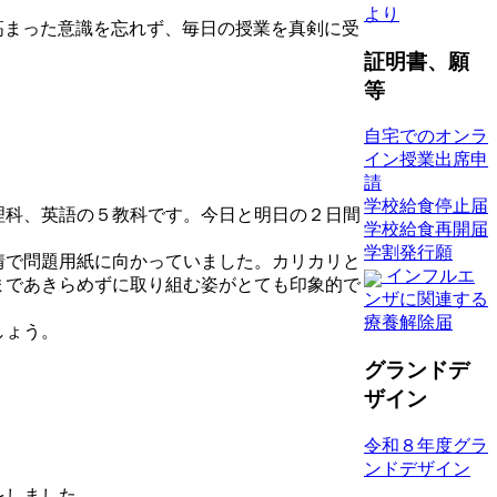
より
高まった意識を忘れず、毎日の授業を真剣に受
証明書、願
等
自宅でのオンラ
イン授業出席申
請
学校給食停止届
理科、英語の５教科です。今日と明日の２日間
学校給食再開届
学割発行願
情で問題用紙に向かっていました。カリカリと
インフルエ
まであきらめずに取り組む姿がとても印象的で
ンザに関連する
療養解除届
しょう。
グランドデ
ザイン
令和８年度グラ
ンドデザイン
をしました。