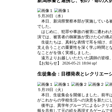
新潟県警と連携し、初の「命の大
５月20日（水）
本日、新潟県警察本部が実施している被
でした。
はじめに、犯罪や事故の被害に遭われた
演では、被害者の御家族が受けた心の痛
生徒たちは、真剣な表情で耳を傾け、自
支え合うことの重要性を深く学ぶ時間と
なことがを強く実感しました。
遠方よりお越しいただいた講師の皆様、
【お知らせ】 2026-05-21 18:04 up!
生徒集会：目標発表とレクリエー
５月19日（火）
本日、生徒集会を開催しました。前半は
がこれからの学校生活への決意を新たに
後半は、異学年グループによるレクリエ
報を共有して元の絵を再現するゲームで