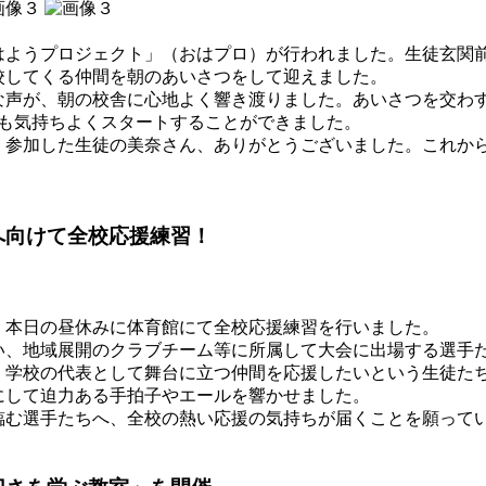
ようプロジェクト」（おはプロ）が行われました。生徒玄関
校してくる仲間を朝のあいさつをして迎えました。
声が、朝の校舎に心地よく響き渡りました。あいさつを交わ
ても気持ちよくスタートすることができました。
参加した生徒の美奈さん、ありがとうございました。これか
へ向けて全校応援練習！
本日の昼休みに体育館にて全校応援練習を行いました。
、地域展開のクラブチーム等に所属して大会に出場する選手
学校の代表として舞台に立つ仲間を応援したいという生徒た
にして迫力ある手拍子やエールを響かせました。
む選手たちへ、全校の熱い応援の気持ちが届くことを願って