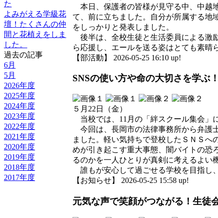
た
本日、保護者の皆様が見守る中、中越地
よみがえる学級花
て、前に立ちました。自分が所属する地
壇！たくさんの仲
をしっかりと発表しました。
間と花植えをしま
後半は、全校生徒と生活委員による激励
した。
ら応援し、エールを送る姿はとても素晴
過去の記事
【部活動】 2026-05-25 16:10 up!
6月
5月
SNSの使い方や命の大切さを学ぶ
2026年度
2025年度
2024年度
５月22日（金）
2023年度
当校では、11月の「絆スクール集会」
2022年度
今回は、長岡市の法律事務所から弁護士
2021年度
ました。軽い気持ちで登校したＳＮＳへ
2020年度
めが引き起こす重大事態、闇バイトの恐
2019年度
るのかを一人ひとりが真剣に考えるよい
2018年度
誰もが安心して過ごせる学校を目指し、
2017年度
【お知らせ】 2026-05-25 15:58 up!
元気な声で笑顔がつながる！生徒