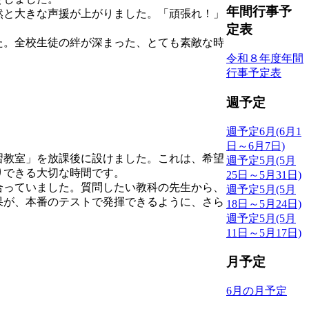
年間行事予
然と大きな声援が上がりました。「頑張れ！」
定表
た。全校生徒の絆が深まった、とても素敵な時
令和８年度年間
行事予定表
週予定
週予定6月(6月1
日～6月7日)
習教室」を放課後に設けました。これは、希望
週予定5月(5月
りできる大切な時間です。
25日～5月31日)
合っていました。質問したい教科の先生から、
週予定5月(5月
果が、本番のテストで発揮できるように、さら
18日～5月24日)
週予定5月(5月
11日～5月17日)
月予定
6月の月予定