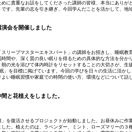
めに貴重なお話をしてくださった講師の皆様、本当にありが
トです。先輩の志を引き継ぎ、今回学んだことを活かして、地
講演会を開催しました
スリープマスターエキスパート」の講師をお招きし、睡眠教
時間や、深く質の良い眠りを得るための具体的な方法を分か
、朝の光を浴びて体内時計をリセットすることの大切さが、生
眠」を目標に掲げています。今回の学びを日々の生活に活かし
りよい睡眠習慣や家庭での時間の使い方、環境などについて話
仲間と花植えをしました。
」を復活させるプロジェクトが始動しました。お昼休みに作
ました。植えたのは、ラベンダー、ミント、ローズマリーの３