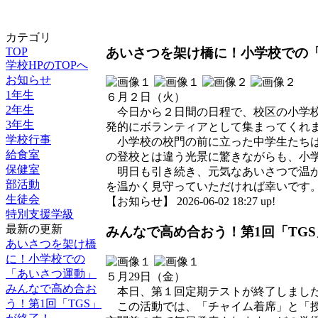
カテゴリ
あいさつを架け橋に！小学校での
TOP
学校HPのTOPへ
お知らせ
1年生
６月２日（火）
2年生
今日から２日間の日程で、校区の小学校
3年生
発的にボランティアとして集まってくれ
学校行事
小学校の校門の前に立った中学生たちは
給食室
の登校とは違う光景に驚きながらも、小
保健室
明日も引き続き、元気なあいさつで温か
部活動
を温かく見守っていただければ幸いです
生徒会
【お知らせ】 2026-06-02 18:27 up!
特別支援学級
最新の更新
みんなで高め合おう！第1回「TG
あいさつを架け橋
に！小学校での
「あいさつ運動」
５月29日（金）
みんなで高め合お
本日、第１回定期テストが終了しました
う！第1回「TGS」
この活動では、「チャイム着席」と「授