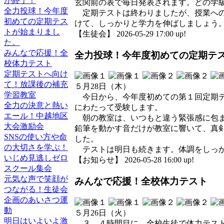
が終了！
玄関前の表で毎日発表されます。どの学
全力投球！今年度
定期テストは終わりましたが、授業への
初めての定期テス
けて、しっかりと学力を伸ばしましょう
トが始まりまし
【生徒会】 2026-05-29 17:00 up!
た。
みんなで応援！全
全力投球！今年度初めての定期テ
校体力テスト
定期テストへ向け
て！放課後の補充
５月28日（木）
学習教室
今日から、今年度初めての第１回定期テ
全力の決意と熱い
にわたって受験します。
エール！中越地区
朝の教室は、いつもと違う緊張感に包ま
大会激励会
鉛筆を動かす音だけが教室に響いて、真
SNSの使い方や命
した。
の大切さを学ぶ！
テストは明日も続きます。体調をしっか
いじめ見逃しゼロ
【お知らせ】 2026-05-28 16:00 up!
スクール集会
元気な声で笑顔が
みんなで応援！全校体力テスト
つながる！生徒会
企画のあいさつ運
動
５月26日（火）
明日はいよいよ激
３、４時間目に、全校生徒で体力テスト