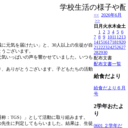
学校生活の様子や配布
<<
2026年6月
>>
日
月
火
水
木
金
土
1
2
3
4
5
6
7
8
9
10
11
12
13
14
15
16
17
18
19
20
に元気を届けたい」と、30人以上の生徒が自
21
22
23
24
25
26
27
とうございます。
28
29
30
元気いっぱいの声を響かせていました。いつも
配布文書
配布文書一覧
り、ありがとうございます。子どもたちの活動
給食だより
給食だより６月
号
2学年おたよ
り
称：TGS）」として活動に取り組みます。
の先生に判定してもらいました。結果は、生徒
0601 ２学年だ