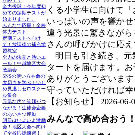
が終了！
全力投球！今年度初
くる小学生に向けて「
めての定期テストが
始まりました。
いっぱいの声を響かせ
みんなで応援！全校
違う光景に驚きながら
体力テスト
定期テストへ向け
さんの呼びかけに応え
て！放課後の補充学
習教室
明日も引き続き、元
全力の決意と熱いエ
ール！中越地区大会
タートを届けます。お
激励会
SNSの使い方や命の
ありがとうございます
大切さを学ぶ！いじ
守っていただければ幸
め見逃しゼロスクー
ル集会
【お知らせ】 2026-06-02 
元気な声で笑顔がつ
ながる！生徒会企画
のあいさつ運動
みんなで高め合おう！
明日はいよいよ激励
会！地区大会へ向け
て全校応援練習！