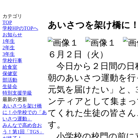
カテゴリ
TOP
あいさつを架け橋に
学校HPのTOPへ
お知らせ
1年生
2年生
６月２日（火）
3年生
学校行事
今日から２日間の日
給食室
保健室
朝のあいさつ運動を行
部活動
生徒会
元気を届けたい」と、
特別支援学級
ンティアとして集まっ
最新の更新
あいさつを架け橋
てくれた生徒の皆さん
に！小学校での「あ
いさつ運動」
す。
みんなで高め合お
う！第1回「TGS」
小学校の校門の前に