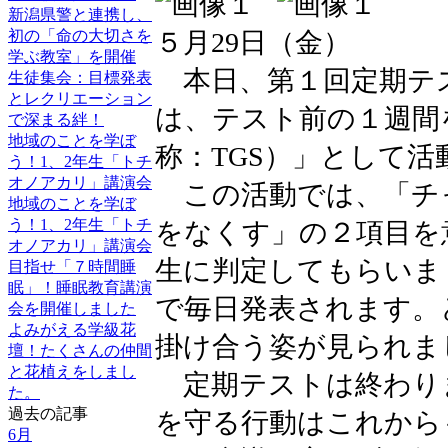
新潟県警と連携し、
５月29日（金）
初の「命の大切さを
学ぶ教室」を開催
本日、第１回定期テ
生徒集会：目標発表
とレクリエーション
は、テスト前の１週間
で深まる絆！
地域のことを学ぼ
称：TGS）」として
う！1、2年生「トチ
オノアカリ」講演会
この活動では、「チ
地域のことを学ぼ
う！1、2年生「トチ
をなくす」の２項目を
オノアカリ」講演会
生に判定してもらいま
目指せ「７時間睡
眠」！睡眠教育講演
で毎日発表されます。
会を開催しました
よみがえる学級花
掛け合う姿が見られま
壇！たくさんの仲間
と花植えをしまし
定期テストは終わり
た。
過去の記事
を守る行動はこれから
6月