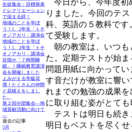
今日から、今年度初
生徒集会：目標発表
とレクリエーション
りました。今回のテス
で深まる絆！
科、英語の５教科です
地域のことを学ぼ
う！1、2年生「トチ
て受験します。
オノアカリ」講演会
地域のことを学ぼ
朝の教室は、いつも
う！1、2年生「トチ
オノアカリ」講演会
た。定期テストが始ま
目指せ「７時間睡
眠」！睡眠教育講演
問題用紙に向かってい
会を開催しました
す音だけが教室に響い
よみがえる学級花
壇！たくさんの仲間
れまでの勉強の成果を
と花植えをしまし
た。
に取り組む姿がとても
第２回分団集会―地
域貢献活動に向けて
テストは明日も続き
―
過去の記事
明日もベストを尽くせ
5月