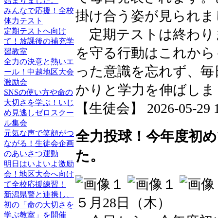
始まりました。
みんなで応援！全校
掛け合う姿が見られま
体力テスト
定期テストへ向け
定期テストは終わり
て！放課後の補充学
を守る行動はこれから
習教室
全力の決意と熱いエ
った意識を忘れず、毎
ール！中越地区大会
激励会
かりと学力を伸ばしま
SNSの使い方や命の
大切さを学ぶ！いじ
【生徒会】 2026-05-29 17
め見逃しゼロスクー
ル集会
全力投球！今年度初
元気な声で笑顔がつ
ながる！生徒会企画
た。
のあいさつ運動
明日はいよいよ激励
会！地区大会へ向け
て全校応援練習！
新潟県警と連携し、
５月28日（木）
初の「命の大切さを
学ぶ教室」を開催