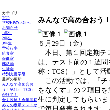
カテゴリ
TOP
みんなで高め合おう！
学校HPのTOPへ
お知らせ
1年生
2年生
５月29日（金）
3年生
学校行事
本日、第１回定期テ
給食室
保健室
は、テスト前の１週間
部活動
生徒会
称：TGS）」として
特別支援学級
この活動では、「チ
最新の更新
みんなで高め合お
をなくす」の２項目を
う！第1回「TGS」
が終了！
生に判定してもらいま
全力投球！今年度初
めての定期テストが
で毎日発表されます。