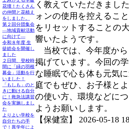
よみがえる学級
く教えていただきまし
花壇！たくさん
の仲間と花植え
ォンの使用を控えること
をしました。
第２回分団集会
をリセットすることの
―地域貢献活動
に向けて―
響いたようです。
令和８年度 生
当校では、今年度から
徒総会を開催し
ました
掲げています。今回の学
２日間、登校時
間に「緑の羽根
な睡眠で心も体も元気に
募金」活動を行
いました！
庭でもぜひ、お子様とよ
「もしも」のと
きに動ける自分
の使い方、環境などに
に！救急法講習
会を実施しまし
ようお願いします。
た
よりよい学校を
【保健室】 2026-05-18 18:
自分たちの手
で！異学年によ