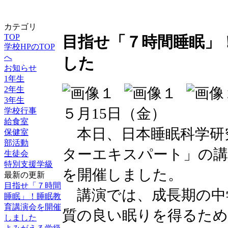
カテゴリ
TOP
目指せ「７時間睡眠」
学校HPのTOP
へ
した
お知らせ
1年生
2年生
3年生
５月15日（金）
学校行事
給食室
本日、日本睡眠科学研
保健室
部活動
ターエキスパート」の講
生徒会
特別支援学級
を開催しました。
最新の更新
目指せ「７時間
講演では、成長期の中
睡眠」！睡眠教
育講演会を開催
質の良い眠りを得るため
しました