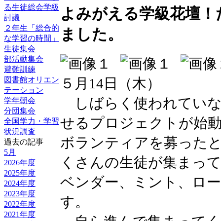
る生徒総会学級
よみがえる学級花壇！
討議
２年生「総合的
ました。
な学習の時間」
生徒集会
部活動集会
避難訓練
５月14日（木）
図書館オリエン
テーション
しばらく使われていな
学年朝会
分団集会
せるプロジェクトが始
全国学力・学習
状況調査
ボランティアを募った
過去の記事
5月
くさんの生徒が集まっ
2026年度
2025年度
ベンダー、ミント、ロー
2024年度
2023年度
す。
2022年度
2021年度