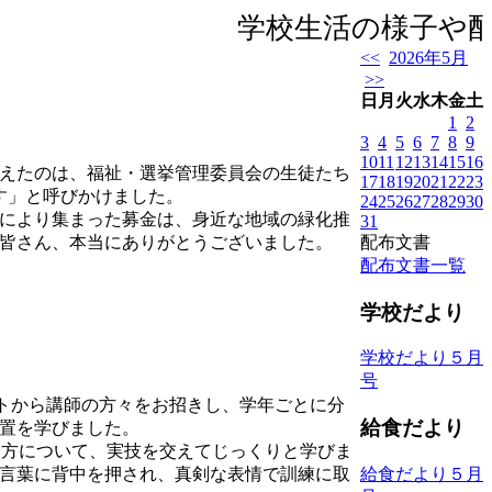
学校生活の様子や配布
<<
2026年5月
>>
日
月
火
水
木
金
土
1
2
3
4
5
6
7
8
9
10
11
12
13
14
15
16
えたのは、福祉・選挙管理委員会の生徒たち
17
18
19
20
21
22
23
ます」と呼びかけました。
24
25
26
27
28
29
30
により集まった募金は、身近な地域の緑化推
31
配布文書
皆さん、本当にありがとうございました。
配布文書一覧
学校だより
学校だより５月
号
トから講師の方々をお招きし、学年ごとに分
給食だより
置を学びました。
い方について、実技を交えてじっくりと学びま
言葉に背中を押され、真剣な表情で訓練に取
給食だより５月