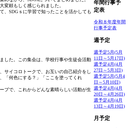
年間行事予
大変頼もしく感じられました。
定表
、SDGｓに学習で知ったことを活かしても
令和８年度年間
行事予定表
週予定
週予定5月(5月
11日～5月17日)
ました。この集会は、学校行事や生徒会活動
週予定4月(4月
27日～5月3日)
、サイコロトークで、お互いの自己紹介をし
週予定5月(5月4
、「何色にする？」「ここを塗ってくれ
日～5月10日)
週予定4月(4月
ープで、これからどんな素晴らしい活動が生
20日～4月26日)
週予定4月(4月
13日～4月19日)
月予定