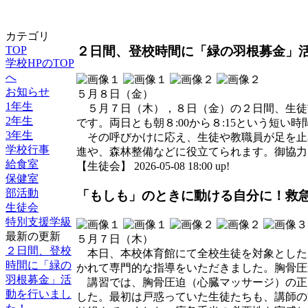
カテゴリ
２日間、登校時間に「緑の羽根募金」
TOP
学校HPのTOP
へ
お知らせ
５月８日（金）
1年生
５月７日（木），８日（金）の２日間、生徒
2年生
です。両日とも朝８:00から８:15という短
3年生
その呼びかけに応え、生徒や教職員が足を止
学校行事
進や、森林整備などに役立てられます。御協力
給食室
【生徒会】 2026-05-08 18:00 up!
保健室
部活動
「もしも」のときに動ける自分に！救
生徒会
特別支援学級
最新の更新
５月７日（木）
２日間、登校
本日、本校体育館にて全校生徒を対象とした「
時間に「緑の
かれて専門的な指導をいただきました。胸骨圧
羽根募金」活
講習では、胸骨圧迫（心臓マッサージ）の正し
動を行いまし
した。最初は戸惑っていた生徒たちも、講師の