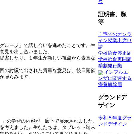
号
証明書、願
等
自宅でのオンラ
イン授業出席申
グループ」で話し合いを進めたことです。生
請
意見を出し合いました。
学校給食停止届
提案したり、１年生が新しい視点から素直な
学校給食再開届
学割発行願
回の討議で出された貴重な意見は、後日開催
インフルエ
が膨らみます。
ンザに関連する
療養解除届
グランドデ
ザイン
令和８年度グラ
）」の学習の内容が、廊下で展示されました。
ンドデザイン
を考えました。生徒たちは、タブレット端末
めながら、SDGsについてまとめました。