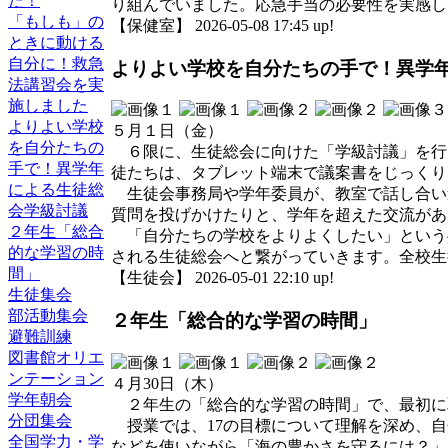
た！
り組んでいました。応急手当の必要性を実感し
「もしも」の
【保健室】 2026-05-08 17:45 up!
ときに動ける
自分に！救急
よりよい学校を自分たちの手で！異学
法講習会を実
施しました
よりよい学校
５月１日（金）
を自分たちの
６限に、生徒総会に向けた「学級討議」を行
手で！異学年
徒たちは、タブレット端末で議案書をじっくり
による生徒総
生徒会事務局や学年委員が、教室で話し合い
会学級討議
質問を投げかけたりと、学年を超えた交流があ
２年生「総合
「自分たちの学校をよりよくしたい」という
的な学習の時
される生徒総会へと繋がっていきます。全校生
間」
【生徒会】 2026-05-01 22:10 up!
生徒集会
部活動集会
２年生「総合的な学習の時間」
避難訓練
図書館オリエ
ンテーション
４月30日（木）
学年朝会
２年生の「総合的な学習の時間」で、最初に取
分団集会
授業では、17の目標について理解を深め、自
全国学力・学
などを使いながら「海の豊かさを守るには？」