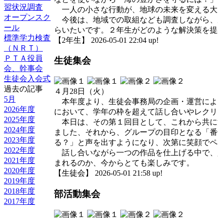
習状況調査
一人の小さな行動が、地球の未来を変える大
オープンスク
今後は、地域での取組なども調査しながら、次
ール
らいたいです。２年生がどのような解決策を提
標準学力検査
【2年生】 2026-05-01 22:04 up!
（ＮＲＴ）
ＰＴＡ役員
生徒集会
会、幹事会
生徒会入会式
過去の記事
４月28日（火）
5月
本年度より、生徒会事務局の企画・運営によ
2026年度
において、学年の枠を超えて話し合いやレクリ
2025年度
本日は、その第１回目として、これから共に
2024年度
ました、それから、グループの目印となる「番
2023年度
る？」と声を出すようになり、次第に笑顔でペ
2022年度
話し合いながら一つの作品を仕上げる中で、
2021年度
まれるのか、今からとても楽しみです。
2020年度
【生徒会】 2026-05-01 21:58 up!
2019年度
2018年度
部活動集会
2017年度