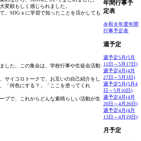
年間行事予
大変頼もしく感じられました。
定表
、SDGｓに学習で知ったことを活かしても
令和８年度年間
行事予定表
週予定
週予定5月(5月
11日～5月17日)
ました。この集会は、学校行事や生徒会活動
週予定4月(4月
27日～5月3日)
、サイコロトークで、お互いの自己紹介をし
週予定5月(5月4
、「何色にする？」「ここを塗ってくれ
日～5月10日)
週予定4月(4月
ープで、これからどんな素晴らしい活動が生
20日～4月26日)
週予定4月(4月
13日～4月19日)
月予定