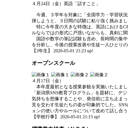
４月24日（金）英語「話すこと」
今週、３学年を対象に「全国学力・学習状況
揮しようと、３日間の試験に粘り強く挑みまし
特に今年度の大きな特徴は、英語におけるCB
ルならではの形式に戸惑いながらも、真剣に聞
国語や数学の筆記試験も含め、長時間の集中
を分析し、今後の授業改善や生徒一人ひとりの
【3年生】 2026-05-01 21:23 up!
オープンスクール
４月17日（金）
本年度最初となる授業参観を実施いたしまし
「新潟県SNS教育プログラム」を題材に、デ
気持ちを想像することや、発信前に立ち止まっ
見を交わす生徒たちの姿が印象的でした。SN
ォンの使い方やルールについて改めて話し合う
【学校行事】 2026-05-01 21:15 up!