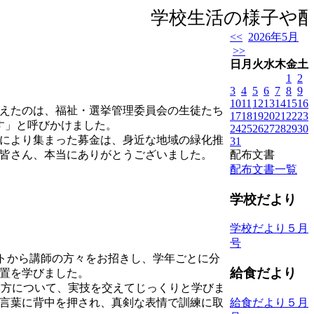
学校生活の様子や配布
<<
2026年5月
>>
日
月
火
水
木
金
土
1
2
3
4
5
6
7
8
9
10
11
12
13
14
15
16
えたのは、福祉・選挙管理委員会の生徒たち
17
18
19
20
21
22
23
ます」と呼びかけました。
24
25
26
27
28
29
30
により集まった募金は、身近な地域の緑化推
31
配布文書
皆さん、本当にありがとうございました。
配布文書一覧
学校だより
学校だより５月
号
トから講師の方々をお招きし、学年ごとに分
給食だより
置を学びました。
い方について、実技を交えてじっくりと学びま
言葉に背中を押され、真剣な表情で訓練に取
給食だより５月