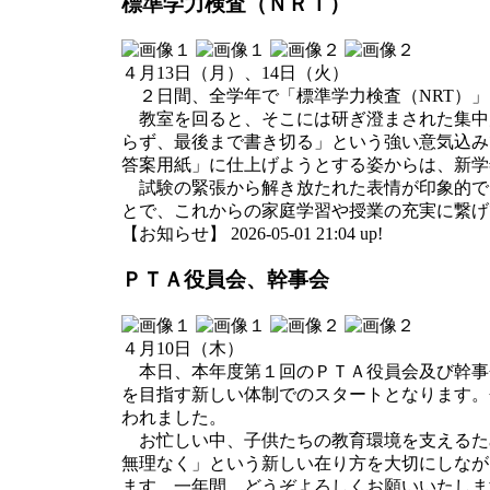
標準学力検査（ＮＲＴ）
４月13日（月）、14日（火）
２日間、全学年で「標準学力検査（NRT）」
教室を回ると、そこには研ぎ澄まされた集中
らず、最後まで書き切る」という強い意気込み
答案用紙」に仕上げようとする姿からは、新学
試験の緊張から解き放たれた表情が印象的で
とで、これからの家庭学習や授業の充実に繋げ
【お知らせ】 2026-05-01 21:04 up!
ＰＴＡ役員会、幹事会
４月10日（木）
本日、本年度第１回のＰＴＡ役員会及び幹事
を目指す新しい体制でのスタートとなります。
われました。
お忙しい中、子供たちの教育環境を支えるた
無理なく」という新しい在り方を大切にしなが
ます。一年間、どうぞよろしくお願いいたしま