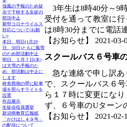
更
3年生は8時40分～
強風の予報のため徒
歩で下校する生徒の
受付を通って教室に行
部活中止
新型コロナウイルス
は8時30分までに電
対応について(お願
い)
【お知らせ】 2021-03-02 
本日、明日(1月29
日、30日)ともに風雪
のため部活動中止
スクールバス６号車
明日、１月７日(木)
は大雪の予報のた
急な連絡で申し訳あ
め、部活動は中止に
します
で、スクールバス６号
校舎西側の壁に駐車
場を照らすライトを
ら１７時に変更になり
設置
作品展示
ず、６号車のUターン
生徒会役員選挙
新潟県教育広報紙
【お知らせ】 2021-02-18 
「かけはし４９号」
の配信について