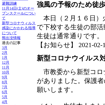
強風の予報のため徒
避難訓練
11月14日(土)のオー
プンスクールについ
本日（２月１６日）
て
新型コロナウィルス
で下校する生徒の部活
感染にかかわる指導
について
生徒は通常通りです。
熊出没情報
過去の記事
【お知らせ】 2021-02-16 
3月
2月
新型コロナウイルス対
1月
12月
11月
市教委から新型コロ
10月
9月
がありました。保護者
8月
7月
願いします。
6月
5月
4月