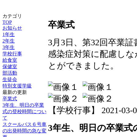
カテゴリ
TOP
卒業式
お知らせ
1年生
3月3日、第32回卒業
2年生
3年生
感染症対策に配慮しな
学校行事
給食室
とができました。
保健室
部活動
生徒会
特別支援学級
最新の更新
卒業式
3年生、明日の卒業
【学校行事】 2021-03-09 
式の登校時間につい
て
スクールバス６号車
3年生、明日の卒業式
の出発時間の急な変