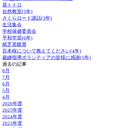
昼トトロ
自然教室(5年)
さくらロード講話(3年)
生活集会
学校保健委員会
平和学習(6年)
紙芝居鑑賞
百本桜について教えてください(4年)
裁縫指導ボランティアの皆様に感謝(5年)
過去の記事
8月
7月
6月
5月
4月
2026年度
2025年度
2024年度
2023年度