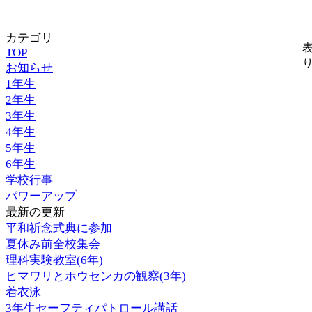
カテゴリ
TOP
お知らせ
1年生
2年生
3年生
4年生
5年生
6年生
学校行事
パワーアップ
最新の更新
平和祈念式典に参加
夏休み前全校集会
理科実験教室(6年)
ヒマワリとホウセンカの観察(3年)
着衣泳
3年生セーフティパトロール講話