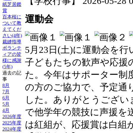
【学校行事】 2026-05-28 07
紙芝居鑑
賞
運動会
百本桜に
ついて教
えてくだ
さい(4年)
裁縫指導
5月23日(土)に運動会
ボランテ
ィアの皆
子どもたちの歓声や応援
様に感謝
(5年)
た。今年はサポーター制
過去の記
事
の方のご協力で、予定通
8月
7月
した。ありがとうござい
6月
5月
で他学年の競技に声援を
4月
2026年度
は紅組が、応援賞は白組
2025年度
2024年度