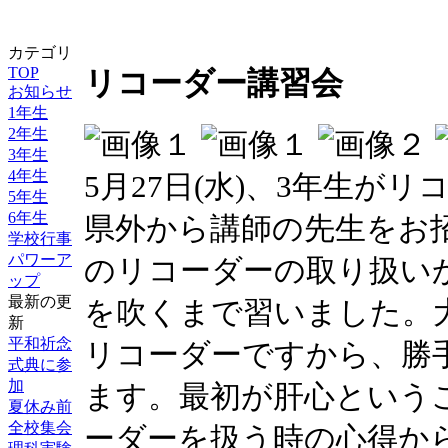
カテゴリ
TOP
リコーダー講習会
お知らせ
1年生
2年生
3年生
4年生
5月27日(水)、3年生が
5年生
6年生
県外から講師の先生をお
学校行事
パワーア
のリコーダーの取り扱い
ップ
最新の更
を吹くまで習いました。
新
平和祈念
リコーダーですから、勝
式典に参
加
ます。最初が肝心という
夏休み前
全校集会
ーダーを扱う時の心得か