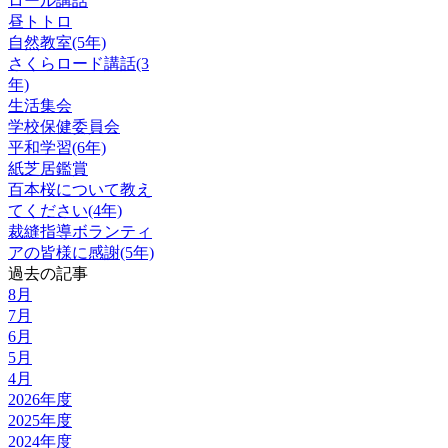
ロール講話
昼トトロ
自然教室(5年)
さくらロード講話(3
年)
生活集会
学校保健委員会
平和学習(6年)
紙芝居鑑賞
百本桜について教え
てください(4年)
裁縫指導ボランティ
アの皆様に感謝(5年)
過去の記事
8月
7月
6月
5月
4月
2026年度
2025年度
2024年度