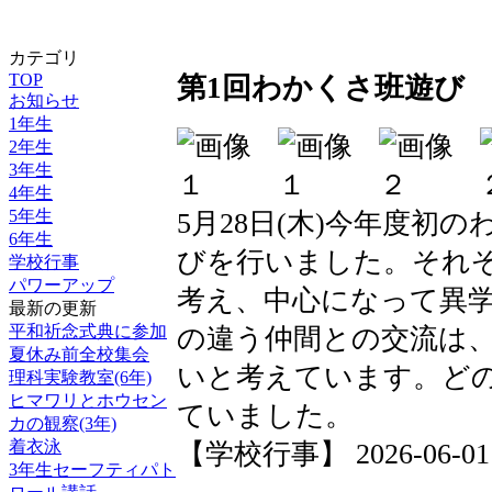
カテゴリ
TOP
第1回わかくさ班遊び
お知らせ
1年生
2年生
3年生
4年生
5年生
5月28日(木)今年度初
6年生
びを行いました。それ
学校行事
パワーアップ
考え、中心になって異
最新の更新
平和祈念式典に参加
の違う仲間との交流は
夏休み前全校集会
いと考えています。ど
理科実験教室(6年)
ヒマワリとホウセン
ていました。
カの観察(3年)
着衣泳
【学校行事】 2026-06-01 0
3年生セーフティパト