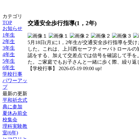
カテゴリ
交通安全歩行指導(1，2年)
TOP
お知らせ
1年生
2年生
5月18日(月)に1，2年生が交通安全歩行指導
3年生
した。これは、上川西セーフティーパトロールの
4年生
認をする、加えて交差点では信号を確認して手を
5年生
た。ご家庭でもお子さんと一緒に歩く際、繰り返
6年生
【学校行事】 2026-05-19 09:00 up!
学校行事
パワーアッ
プ
最新の更新
平和祈念式
典に参加
夏休み前全
校集会
理科実験教
室(6年)