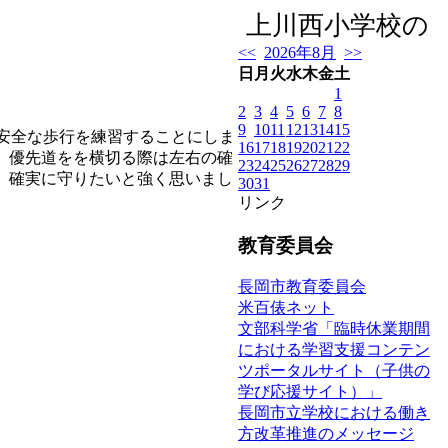
上川西小学校の「
<<
2026年8月
>>
日
月
火
水
木
金
土
1
2
3
4
5
6
7
8
9
10
11
12
13
14
15
ら安全な歩行を練習することにしま
16
17
18
19
20
21
22
、優先道をを横切る際は左右の確
23
24
25
26
27
28
29
、確実に守りたいと強く思いまし
30
31
リンク
教育委員会
長岡市教育委員会
米百俵ネット
文部科学省「臨時休業期間
における学習支援コンテン
ツポータルサイト（子供の
学び応援サイト）」
長岡市立学校における働き
方改革推進のメッセージ