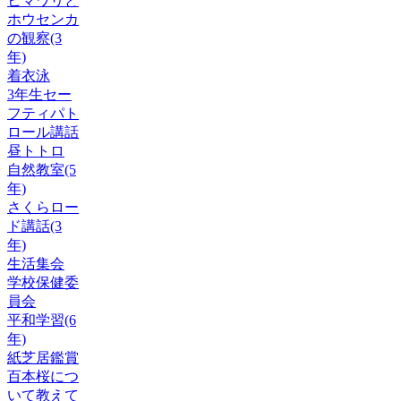
ヒマワリと
ホウセンカ
の観察(3
年)
着衣泳
3年生セー
フティパト
ロール講話
昼トトロ
自然教室(5
年)
さくらロー
ド講話(3
年)
生活集会
学校保健委
員会
平和学習(6
年)
紙芝居鑑賞
百本桜につ
いて教えて