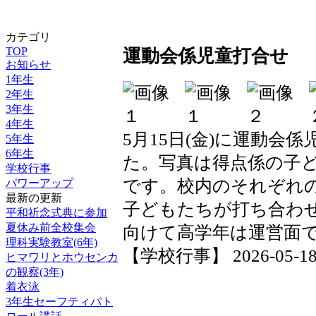
カテゴリ
TOP
運動会係児童打合せ
お知らせ
1年生
2年生
3年生
4年生
5月15日(金)に運動会
5年生
6年生
た。写真は得点係の子
学校行事
です。校内のそれぞれ
パワーアップ
最新の更新
子どもたちが打ち合わ
平和祈念式典に参加
夏休み前全校集会
向けて高学年は運営面
理科実験教室(6年)
【学校行事】 2026-05-18 1
ヒマワリとホウセンカ
の観察(3年)
着衣泳
3年生セーフティパト