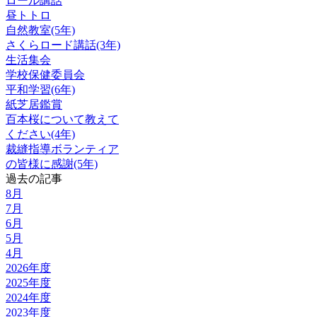
ロール講話
昼トトロ
自然教室(5年)
さくらロード講話(3年)
生活集会
学校保健委員会
平和学習(6年)
紙芝居鑑賞
百本桜について教えて
ください(4年)
裁縫指導ボランティア
の皆様に感謝(5年)
過去の記事
8月
7月
6月
5月
4月
2026年度
2025年度
2024年度
2023年度