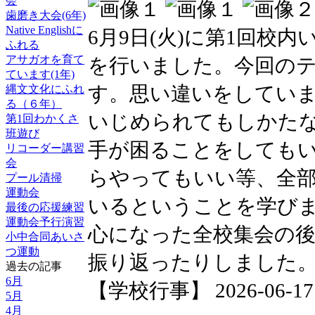
会
歯磨き大会(6年)
Native Englishに
6月9日(火)に第1回校
ふれる
アサガオを育て
を行いました。今回の
ています(1年)
す。思い違いをしてい
縄文文化にふれ
る（６年）
いじめられてもしかた
第1回わかくさ
班遊び
手が困ることをしても
リコーダー講習
会
らやってもいい等、全
プール清掃
運動会
いるということを学び
最後の応援練習
運動会予行演習
心になった全校集会の
小中合同あいさ
つ運動
振り返ったりしました
過去の記事
6月
【学校行事】 2026-06-17 0
5月
4月