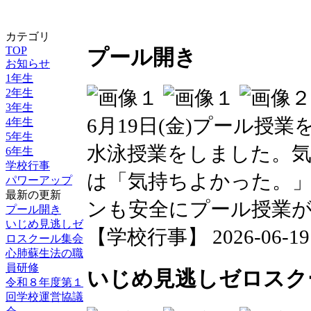
カテゴリ
TOP
プール開き
お知らせ
1年生
2年生
3年生
6月19日(金)プール授
4年生
5年生
水泳授業をしました。気
6年生
学校行事
は「気持ちよかった。
パワーアップ
最新の更新
ンも安全にプール授業
プール開き
いじめ見逃しゼ
【学校行事】 2026-06-19 1
ロスクール集会
心肺蘇生法の職
員研修
いじめ見逃しゼロスク
令和８年度第１
回学校運営協議