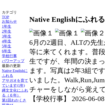
カテゴリ
TOP
Native Englishにふれ
お知らせ
1年生
2年生
3年生
6月の2週目、ALTの
4年生
5年生
等に来てくれます。普
6年生
学校行事
生ですが、年間の決ま
パワーアップ
最新の更新
ます。写真は2年3組で
Native Englishに
ふれる
いました。Walk,Run,Ju
アサガオを育て
ています(1年)
チャーをしながら覚え
縄文文化にふれ
る（６年）
【学校行事】 2026-06-08 1
第1回わかくさ