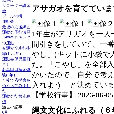
班遊び
リコーダー講習
アサガオを育てています
会
プール清掃
運動会
最後の応援練習
1年生がアサガオを一人
運動会予行演習
小中合同あいさ
間引きをしていて、一
つ運動
交通安全歩行指
やし」(キットに小袋で
導(1，2年)
運動会係児童打
た。「こやし」を全部
合せ
若草田田植え体
がいたので、自分で考
験(5年)
全校で応援席を
入れよう」と決めてい
つくってみまし
た
【学校行事】 2026-06-05 1
運動会徒競走練
習
過去の記事
縄文文化にふれる（６
6月