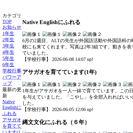
カテゴリ
Native Englishにふれる
TOP
お知らせ
1年生
2年生
6月の2週目、ALTの先生が外国語活動や外国語科
3年生
校にも来てくれます。写真は2年3組です。動きを表す英語を
4年生
ていました。
5年生
【学校行事】 2026-06-08 14:07 up!
6年生
学校行事
アサガオを育てています(1年)
パワーア
ップ
最新の更
1年生がアサガオを一人一鉢で育てています。この
新
を与えていました。「こやし」を全部入れればいい
Native
した。
Englishに
【学校行事】 2026-06-05 12:06 up!
ふれる
アサガオ
縄文文化にふれる（６年）
を育てて
います(1