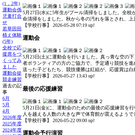
(1，2年)
運動会係
5月27日(水)に5年生がプール清掃をしました。
児童打合
命清掃をしました。秋から冬の汚れを落とされ、上
せ
【学校行事】 2026-05-28 07:19 up!
若草田田
植え体験
運動会
(5年)
全校で応
援席をつ
5月23日(土)に運動会を行いました。真っ青な空
くってみ
者ボランティアの方のご協力で、予定通り競技を進
ました
送った子どもたち、競技優勝は紅組が、応援賞は白
運動会徒
【学校行事】 2026-05-27 13:43 up!
競走練習
過去の記
最後の応援練習
事
6月
5月
5月21日(金)に、運動会のための最後の応援練習
4月
人を越える人数の大きな声で体育館が震えるようで
2026年度
【学校行事】 2026-05-22 09:00 up!
2025年度
2024年度
運動会予行演習