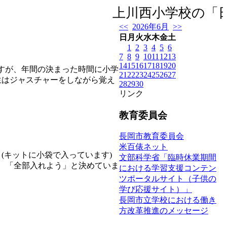
上川西小学校の「日
<<
2026年6月
>>
日
月
火
水
木
金
土
1
2
3
4
5
6
7
8
9
10
11
12
13
14
15
16
17
18
19
20
ですが、年間の決まった時間に小学
21
22
23
24
25
26
27
、2年生はジャスチャーをしながら覚え
28
29
30
リンク
教育委員会
長岡市教育委員会
米百俵ネット
(キットに小袋で入っています)
文部科学省「臨時休業期間
、「全部入れよう」と決めていま
における学習支援コンテン
ツポータルサイト（子供の
学び応援サイト）」
長岡市立学校における働き
方改革推進のメッセージ