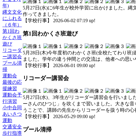
年)
5月27日(水)に6年生が校外学習に出かけました
縄文文化
作ってきました。
にふれる
【学校行事】 2026-06-02 07:19 up!
（６年）
第1回わ
第1回わかくさ班遊び
かくさ班
遊び
リコーダ
5月28日(木)今年度初のわかくさ班(全校たてわり
ー講習会
ました。学年の違う仲間との交流は、他者への思い
プール清
【学校行事】 2026-06-01 09:00 up!
掃
運動会
リコーダー講習会
最後の応
援練習
運動会予
5月27日(水)、3年生がリコーダー講習会を行い
行演習
ーさんのひつじ」を吹くまで習いました。大きな音
小中合同
うことで、講師の先生からリコーダーを扱う時の心
あいさつ
【学校行事】 2026-05-29 09:00 up!
運動
交通安全
プール清掃
歩行指導