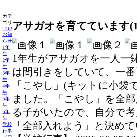
カテ
ゴリ
アサガオを育てています(1
TOP
お知
らせ
1年
生
1年生がアサガオを一人一
2年
生
は間引きをしていて、一番
3年
生
「こやし」(キットに小袋
4年
生
ました。「こやし」を全部
5年
生
る子がいたので、自分で考
6年
生
「全部入れよう」と決めて
学校
行事