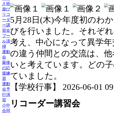
さ班
遊び
リコ
5月28日(木)今年度初のわ
ーダ
ー講
びを行いました。それぞれ
習会
プー
考え、中心になって異学年
ル清
掃
の違う仲間との交流は、他
運動
会
いと考えています。どの子
最後
の応
援練
ていました。
習
運動
【学校行事】 2026-06-01 09:
会予
行演
習
リコーダー講習会
小中
合同