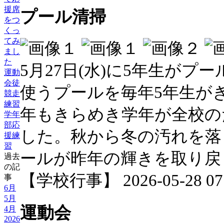
援席
プール清掃
をつ
くっ
てみ
まし
た
5月27日(水)に5年生が
運動
会徒
使うプールを毎年5年生が
競走
練習
年もきらめき学年が全校の
学年
部応
した。秋から冬の汚れを落
援練
習
ールが昨年の輝きを取り戻
過去
の記
【学校行事】 2026-05-28 07:
事
6月
5月
運動会
4月
2026