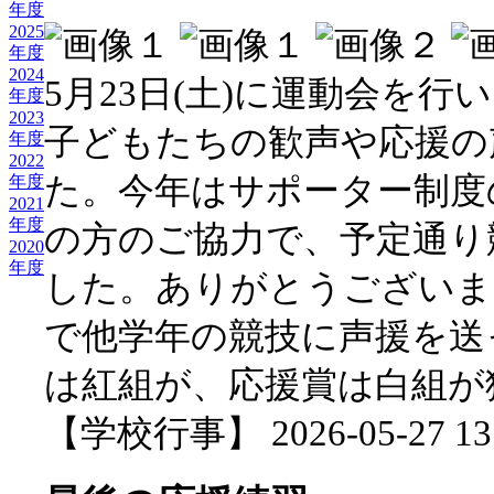
年度
2025
年度
2024
5月23日(土)に運動会を
年度
2023
子どもたちの歓声や応援の
年度
2022
た。今年はサポーター制度
年度
2021
年度
の方のご協力で、予定通り
2020
年度
した。ありがとうございま
で他学年の競技に声援を送
は紅組が、応援賞は白組が
【学校行事】 2026-05-27 13: