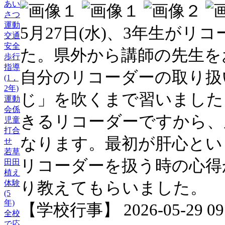
あい
さつ
運動
5月27日(水)、3年生が
交通
安全
た。県外から講師の先生を
歩行
指導
自分のリコーダーの取り扱
(1，
2年)
じ」を吹くまで習いました
運動
会係
きるリコーダーですから、
児童
打合
なります。最初が肝心とい
せ
若草
リコーダーを扱う時の心得
田田
植え
り教えてもらいました。
体験
(5
年)
【学校行事】 2026-05-29 09:
全校
で応