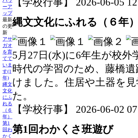
【学校行事】 2026-06-05 12:
パワ
ーア
ップ
縄文文化にふれる（６年
最新
の更
新
アサ
ガオ
を育
5月27日(水)に6年生が
てて
いま
時代の学習のため、藤橋遺
す(1
年)
けました。住居や土器を見
縄文
文化
た。
にふ
れる
【学校行事】 2026-06-02 07:
（６
年）
第1
第1回わかくさ班遊び
回わ
かく