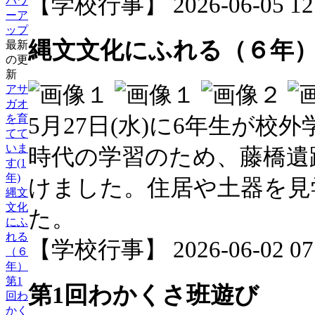
【学校行事】 2026-06-05 12:
パワ
ーア
ップ
縄文文化にふれる（６年
最新
の更
新
アサ
ガオ
を育
5月27日(水)に6年生が
てて
いま
時代の学習のため、藤橋遺
す(1
年)
けました。住居や土器を見
縄文
文化
た。
にふ
れる
【学校行事】 2026-06-02 07:
（６
年）
第1
第1回わかくさ班遊び
回わ
かく