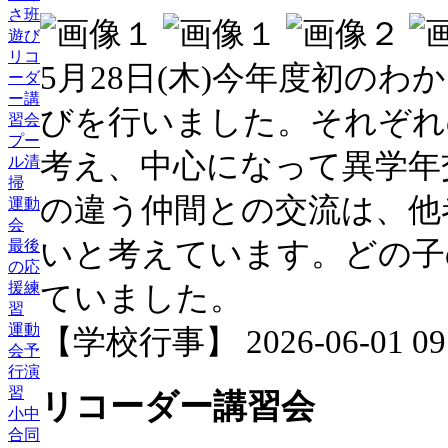
さ班
遊び
リコ
5月28日(木)今年度初のわ
ーダ
ー講
びを行いました。それぞれ
習会
プー
考え、中心になって異学年
ル清
掃
の違う仲間との交流は、他
運動
会
いと考えています。どの子
最後
の応
援練
ていました。
習
運動
【学校行事】 2026-06-01 09:
会予
行演
習
リコーダー講習会
小中
合同