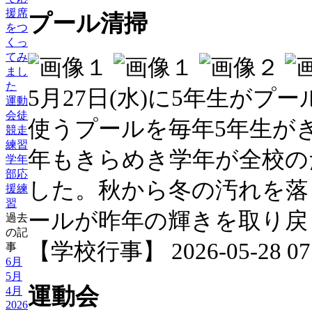
援席
プール清掃
をつ
くっ
てみ
まし
た
5月27日(水)に5年生が
運動
会徒
使うプールを毎年5年生が
競走
練習
年もきらめき学年が全校の
学年
部応
した。秋から冬の汚れを落
援練
習
ールが昨年の輝きを取り戻
過去
の記
【学校行事】 2026-05-28 07:
事
6月
5月
運動会
4月
2026