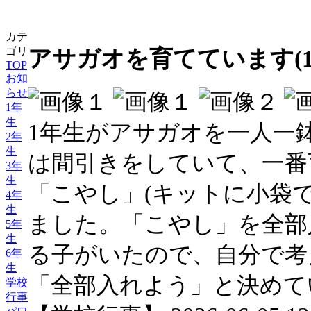
カテ
ゴリ
アサガオを育てています(1
TOP
お知
らせ
1年
生
1年生がアサガオを一人一
2年
生
は間引きをしていて、一番
3年
生
「こやし」(キットに小袋
4年
生
ました。「こやし」を全部
5年
生
る子がいたので、自分で考
6年
生
「全部入れよう」と決めて
学校
行事