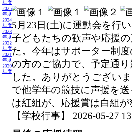
年度
2025
年度
2024
5月23日(土)に運動会を
年度
2023
子どもたちの歓声や応援の
年度
2022
た。今年はサポーター制度
年度
2021
年度
の方のご協力で、予定通り
2020
年度
した。ありがとうございま
で他学年の競技に声援を送
は紅組が、応援賞は白組が
【学校行事】 2026-05-27 13: