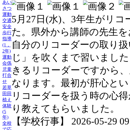
あい
さつ
運動
5月27日(水)、3年生が
交通
安全
た。県外から講師の先生を
歩行
指導
自分のリコーダーの取り扱
(1，
2年)
じ」を吹くまで習いました
運動
会係
きるリコーダーですから、
児童
打合
なります。最初が肝心とい
せ
若草
リコーダーを扱う時の心得
田田
植え
り教えてもらいました。
体験
(5
年)
【学校行事】 2026-05-29 09:
全校
で応