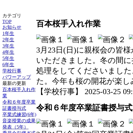
カテゴリ
TOP
百本桜手入れ作業
お知らせ
1年生
2年生
3年生
3月23日(日)に親桜会の
4年生
5年生
いただきました。冬の間に
6年生
処理をしてくださいました
学校行事
パワーアップ
た。今年も桜の開花が楽し
最新の更新
百本桜手入れ作
【学校行事】 2025-03-25 09:0
業
令和６年度卒業
令和６年度卒業証書授与式
証書授与式
卒業式練習(6年)
音楽授業の成果
発表（5年）