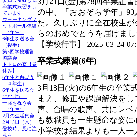
3月21日(金)第78回卒業
委員会引継ぎ式
卒業式練習をし
の中、「おおぞら学年」9
ています
ウォーキングフ
た。久しぶりに全在校生が
ットボール体験
らのおめでとうを届けまし
（4年生）
6年生を送る会
【学校行事】 2025-03-24 07:1
（後半）
第3回学校運営
協議会
卒業式練習(6年)
トトロの森【昼
休み】
6年生と遊ぼう
（４年生）
3月18日(火)の6年生の卒
6年生を送る会
にむけて…
まえ、修正や課題解決をし
十歳を祝う会
声、合唱の歌声、共にレベ
（4年生）
2月の生活集会
も教職員も一生懸命な姿に
2月13日（木）
登校時、風に注
小学校は結果よりも一人一
意を