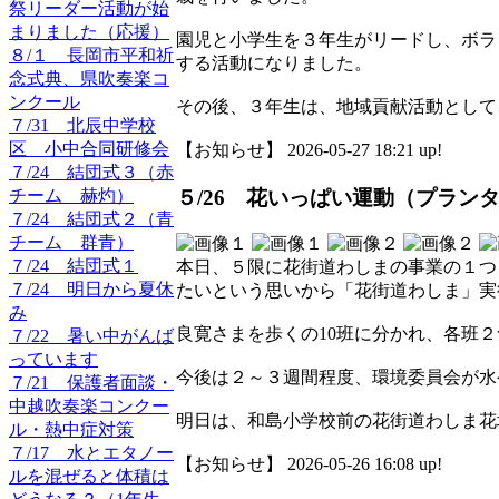
祭リーダー活動が始
まりました（応援）
園児と小学生を３年生がリードし、ボラ
８/１ 長岡市平和祈
する活動になりました。
念式典、県吹奏楽コ
ンクール
その後、３年生は、地域貢献活動として
７/31 北辰中学校
区 小中合同研修会
【お知らせ】 2026-05-27 18:21 up!
７/24 結団式３（赤
５/26 花いっぱい運動（プラン
チーム 赫灼）
７/24 結団式２（青
チーム 群青）
７/24 結団式１
本日、５限に花街道わしまの事業の１つ
７/24 明日から夏休
たいという思いから「花街道わしま」実
み
良寛さまを歩くの10班に分かれ、各班
７/22 暑い中がんば
っています
今後は２～３週間程度、環境委員会が水
７/21 保護者面談・
中越吹奏楽コンクー
明日は、和島小学校前の花街道わしま花
ル・熱中症対策
７/17 水とエタノー
【お知らせ】 2026-05-26 16:08 up!
ルを混ぜると体積は