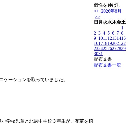
個性を伸ばし 進
<<
2026年8月
>>
日
月
火
水
木
金
土
1
2
3
4
5
6
7
8
9
10
11
12
13
14
15
16
17
18
19
20
21
22
23
24
25
26
27
28
29
30
31
配布文書
配布文書一覧
ュニケーションを取っていました。
島小学校児童と北辰中学校３年生が、花苗を植