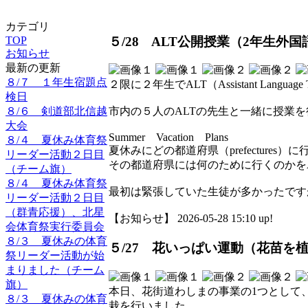
カテゴリ
５/28 ALT公開授業（2年生外国
TOP
お知らせ
最新の更新
８/７ １年生宿題点
２限に２年生でALT（Assistant Lan
検日
８/６ 剣道部北信越
市内の５人のALTの先生と一緒に授業
大会
Summer Vacation Plans
８/４ 夏休み体育祭
夏休みにどの都道府県（prefectures）
リーダー活動２日目
その都道府県には何のために行くのかを
（チーム旗）
８/４ 夏休み体育祭
最初は緊張していた生徒が多かったです
リーダー活動２日目
（群青応援）、北星
【お知らせ】 2026-05-28 15:10 up!
会体育祭実行委員会
８/３ 夏休みの体育
５/27 花いっぱい運動（花苗を
祭リーダー活動が始
まりました（チーム
旗）
本日、花街道わしまの事業の1つとして
８/３ 夏休みの体育
栽を行いました。