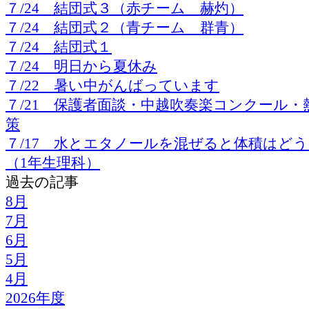
７/24 結団式３（赤チーム 赫灼）
７/24 結団式２（青チーム 群青）
７/24 結団式１
７/24 明日から夏休み
７/22 暑い中がんばっています
７/21 保護者面談・中越吹奏楽コンクール・
策
７/17 水とエタノールを混ぜると体積はど
（1年生理科）
過去の記事
8月
7月
6月
5月
4月
2026年度