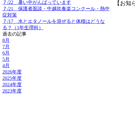
７/22 暑い中がんばっています
【お知らせ】
７/21 保護者面談・中越吹奏楽コンクール・熱中
症対策
７/17 水とエタノールを混ぜると体積はどうな
る？（1年生理科）
過去の記事
8月
7月
6月
5月
4月
2026年度
2025年度
2024年度
2023年度