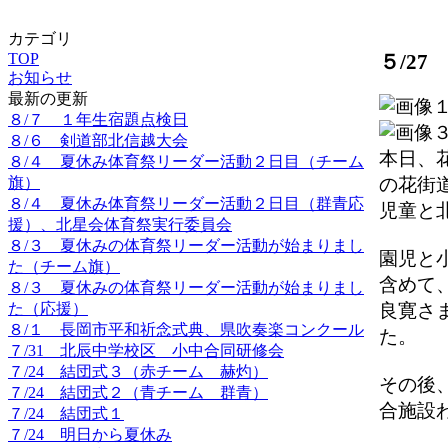
カテゴリ
TOP
５/2
お知らせ
最新の更新
８/７ １年生宿題点検日
８/６ 剣道部北信越大会
本日、
８/４ 夏休み体育祭リーダー活動２日目（チーム
旗）
の花街
８/４ 夏休み体育祭リーダー活動２日目（群青応
児童と
援）、北星会体育祭実行委員会
８/３ 夏休みの体育祭リーダー活動が始まりまし
園児と
た（チーム旗）
含めて
８/３ 夏休みの体育祭リーダー活動が始まりまし
た（応援）
良寛さ
８/１ 長岡市平和祈念式典、県吹奏楽コンクール
た。
７/31 北辰中学校区 小中合同研修会
７/24 結団式３（赤チーム 赫灼）
その後
７/24 結団式２（青チーム 群青）
合施設
７/24 結団式１
７/24 明日から夏休み