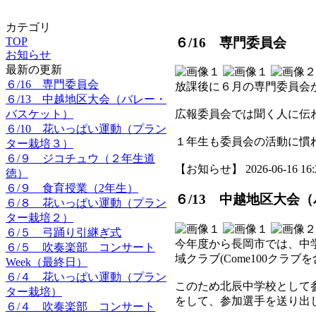
カテゴリ
６/16 専門委員会
TOP
お知らせ
最新の更新
６/16 専門委員会
放課後に６月の専門委員会
６/13 中越地区大会（バレー・
バスケット）
広報委員会では聞く人に伝
６/10 花いっぱい運動（プラン
１年生も委員会の活動に慣
ター栽培３）
６/９ ジコチュウ（２年生道
【お知らせ】 2026-06-16 16:2
徳）
６/９ 食育授業（2年生）
６/13 中越地区大会
６/８ 花いっぱい運動（プラン
ター栽培２）
６/５ 弓踊り引継ぎ式
今年度から長岡市では、中
６/５ 吹奏楽部 コンサート
域クラブ(Come100クラ
Week（最終日）
６/４ 花いっぱい運動（プラン
このため北辰中学校として
ター栽培）
をして、参加選手を送り出
６/４ 吹奏楽部 コンサート