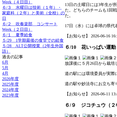
Week（４日目）
13日の土曜日には3年生が
６/３ 水曜日は技術（１年）・
た。どちらのチームも1回
家庭科（２年）と美術（全校）の
た。
日
６/２ 吹奏楽部 コンサート
17日（水）には卓球の県
Week（２日目）
６/１ 夏季給食
【お知らせ】 2026-06-16 16:1
５/29 1学期最後の食堂での給食
５/28 ALT公開授業（2年生外国
６/10 花いっぱい運
語）
過去の記事
6月
放課後に５月26日から栽
5月
4月
道の駅には環境委員が実際
2026年度
道の駅や妙法寺にお立ち寄
2025年度
2024年度
【お知らせ】 2026-06-11 13:4
2023年度
６/９ ジコチュウ（２