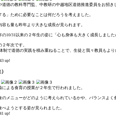
や道徳の教科専門監、中教研の中越地区道徳推進委員をお招き
する」ために必要なことは何だろうを考えました。
内容も量も昨年より大きな成長が見られます。
の10/31以来の２年生の姿に「心も身体も大きく成長しまし
の２年次です。
全校体制で道徳の実践を積み重ねることで、生徒と我々教員もよ
3 up!
生）
諭による食育の授業が２年生で行われました。
食のメニューがどのように考えられているかや、バランスよく
食べようとする姿が見られました。
1 up!