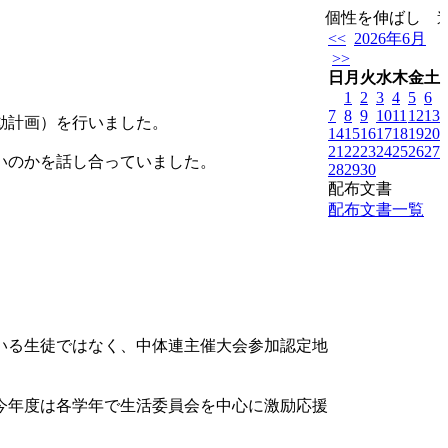
個性を伸ばし 進
<<
2026年6月
>>
日
月
火
水
木
金
土
1
2
3
4
5
6
7
8
9
10
11
12
13
動計画）を行いました。
14
15
16
17
18
19
20
21
22
23
24
25
26
27
いのかを話し合っていました。
28
29
30
配布文書
配布文書一覧
いる生徒ではなく、中体連主催大会参加認定地
今年度は各学年で生活委員会を中心に激励応援