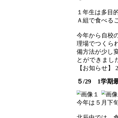
１年生は多目
Ａ組で食べる
今年から自校
理場でつくら
備方法が少し
とができまし
【お知らせ】 2026
５/29 1学
今年は５月下
北辰中では、