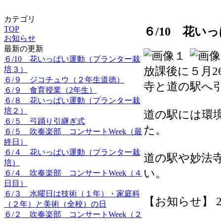
カテゴリ
TOP
６/10 花
お知らせ
最新の更新
６/10 花いっぱい運動（プランター栽
培３）
放課後に５月
６/９ ジコチュウ（２年生道徳）
寺と道の駅へ
６/９ 食育授業（2年生）
６/８ 花いっぱい運動（プランター栽
培２）
道の駅には環
６/５ 弓踊り引継ぎ式
た。
６/５ 吹奏楽部 コンサートWeek（最
終日）
６/４ 花いっぱい運動（プランター栽
道の駅や妙法
培）
い。
６/４ 吹奏楽部 コンサートWeek（４
日目）
６/３ 水曜日は技術（１年）・家庭科
【お知らせ】 2026
（２年）と美術（全校）の日
６/２ 吹奏楽部 コンサートWeek（２