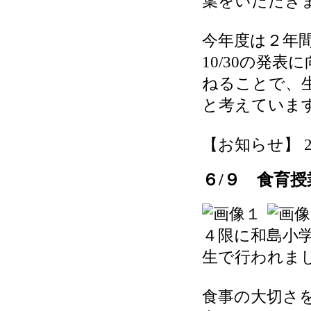
葉をいただき
今年度は２年
10/30の発
ねることで、
と考えていま
【お知らせ】 2026
６/９ 食育授
４限に和島小
生で行われま
食事の大切さ