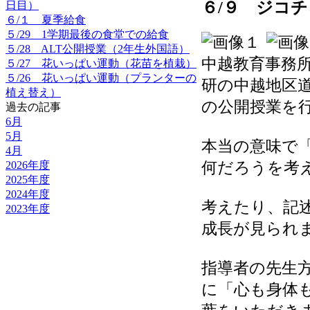
６/９ ジコ
日目）
６/１ 夏季給食
５/29 1学期最後の食堂での給食
５/28 ALT公開授業（2年生外国語）
中越教育事務
５/27 花いっぱい運動（花苗を植栽）
５/26 花いっぱい運動（プランターの
研の中越地区
植え替え）
の公開授業を
過去の記事
6月
5月
本当の意味で
4月
何だろうを考
2026年度
2025年度
2024年度
考えたり、記
2023年度
成長が見られ
指導者の先生方
に「心も身体