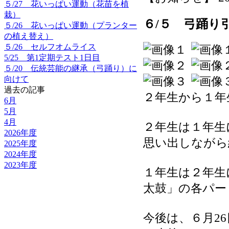
５/27 花いっぱい運動（花苗を植
栽）
６/５ 弓踊り
５/26 花いっぱい運動（プランター
の植え替え）
５/26 セルフオムライス
5/25 第1定期テスト1日目
５/20 伝統芸能の継承（弓踊り）に
向けて
過去の記事
２年生から１年
6月
5月
4月
２年生は１年生
2026年度
思い出しながら
2025年度
2024年度
2023年度
１年生は２年生
太鼓」の各パー
今後は、６月2