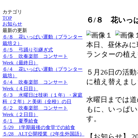
カテゴリ
TOP
６/８ 花いっ
お知らせ
最新の更新
６/８ 花いっぱい運動（プランター
栽培２）
本日、昼休みに
６/５ 弓踊り引継ぎ式
ランターの植え
６/５ 吹奏楽部 コンサート
Week（最終日）
６/４ 花いっぱい運動（プランター
５月26日の活
栽培）
に植え替えまし
６/４ 吹奏楽部 コンサート
Week（４日目）
６/３ 水曜日は技術（１年）・家庭
水曜日までは道
科（２年）と美術（全校）の日
もに、いっぱい
６/２ 吹奏楽部 コンサート
Week（２日目）
す。
６/１ 夏季給食
５/29 1学期最後の食堂での給食
５/28 ALT公開授業（2年生外国語）
【お知らせ】 2026-