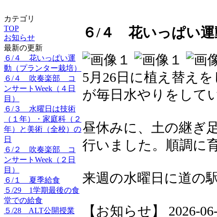
カテゴリ
TOP
６/４ 花いっぱい
お知らせ
最新の更新
６/４ 花いっぱい運
動（プランター栽培）
5月26日に植え替え
６/４ 吹奏楽部 コ
ンサートWeek（４日
が毎日水やりをして
目）
６/３ 水曜日は技術
（１年）・家庭科（２
昼休みに、土の継ぎ
年）と美術（全校）の
日
行いました。順調に
６/２ 吹奏楽部 コ
ンサートWeek（２日
目）
来週の水曜日に道の
６/１ 夏季給食
５/29 1学期最後の食
堂での給食
【お知らせ】 2026-06-04
５/28 ALT公開授業