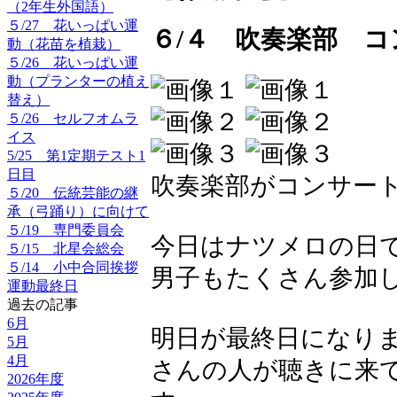
（2年生外国語）
５/27 花いっぱい運
６/４ 吹奏楽部 コ
動（花苗を植栽）
５/26 花いっぱい運
動（プランターの植え
替え）
５/26 セルフオムラ
イス
5/25 第1定期テスト1
日目
吹奏楽部がコンサート
５/20 伝統芸能の継
承（弓踊り）に向けて
５/19 専門委員会
今日はナツメロの日
５/15 北星会総会
５/14 小中合同挨拶
男子もたくさん参加
運動最終日
過去の記事
6月
明日が最終日になり
5月
4月
さんの人が聴きに来
2026年度