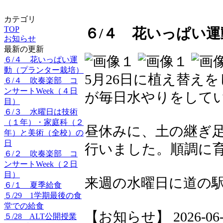
カテゴリ
TOP
６/４ 花いっぱい
お知らせ
最新の更新
６/４ 花いっぱい運
動（プランター栽培）
5月26日に植え替え
６/４ 吹奏楽部 コ
ンサートWeek（４日
が毎日水やりをして
目）
６/３ 水曜日は技術
（１年）・家庭科（２
昼休みに、土の継ぎ
年）と美術（全校）の
日
行いました。順調に
６/２ 吹奏楽部 コ
ンサートWeek（２日
目）
来週の水曜日に道の
６/１ 夏季給食
５/29 1学期最後の食
堂での給食
【お知らせ】 2026-06-04
５/28 ALT公開授業