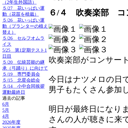
（2年生外国語）
５/27 花いっぱい運
６/４ 吹奏楽部 コ
動（花苗を植栽）
５/26 花いっぱい運
動（プランターの植え
替え）
５/26 セルフオムラ
イス
5/25 第1定期テスト1
日目
吹奏楽部がコンサート
５/20 伝統芸能の継
承（弓踊り）に向けて
５/19 専門委員会
今日はナツメロの日
５/15 北星会総会
５/14 小中合同挨拶
男子もたくさん参加
運動最終日
過去の記事
6月
明日が最終日になり
5月
4月
さんの人が聴きに来
2026年度