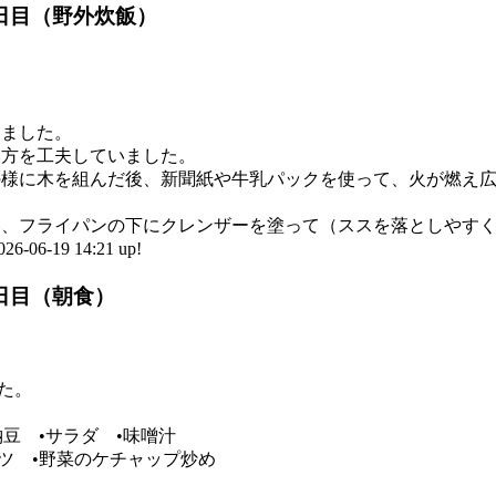
2日目（野外炊飯）
めました。
み方を工夫していました。
の様に木を組んだ後、新聞紙や牛乳パックを使って、火が燃え
い、フライパンの下にクレンザーを塗って（ススを落としやす
6-19 14:21 up!
2日目（朝食）
した。
納豆 •サラダ •味噌汁
レツ •野菜のケチャップ炒め