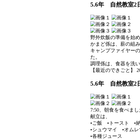
5.6年 自然教室
野外炊飯の準備を始
かまど係は、薪の組
キャンプファイヤー
た。
調理係は、食器を洗
【最近のできごと】 2026-0
5.6年 自然教室
7:50、朝食を食べま
献立は、
•ご飯 •トースト •
•シュウマイ •オム
•各種ジュース