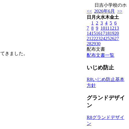
日吉小学校のホー
<<
2026年6月
>>
日
月
火
水
木
金
土
1
2
3
4
5
6
7
8
9
10
11
12
13
14
15
16
17
18
19
20
21
22
23
24
25
26
27
28
29
30
配布文書
ってきました。
配布文書一覧
いじめ防止
R8いじめ防止基本
方針
グランドデザイ
ン
R8グランドデザイ
ン