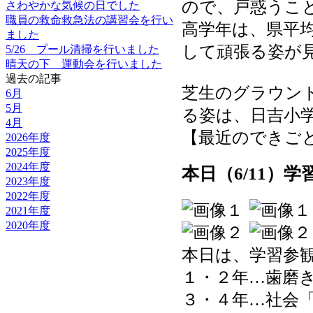
ので、戸惑うこ
さわやかな気候の日でした
職員の救命救急法の講習会を行い
高学年は、県平
ました
して頑張る姿が
5/26 プール清掃を行いました
晴天の下 運動会を行いました
過去の記事
芝生のグラウン
6月
5月
る姿は、日吉小
4月
【最近のできごと】 20
2026年度
2025年度
2024年度
本日（6/11）
2023年度
2022年度
2021年度
2020年度
本日は、学習参
１・２年…歯磨
３・４年…社会