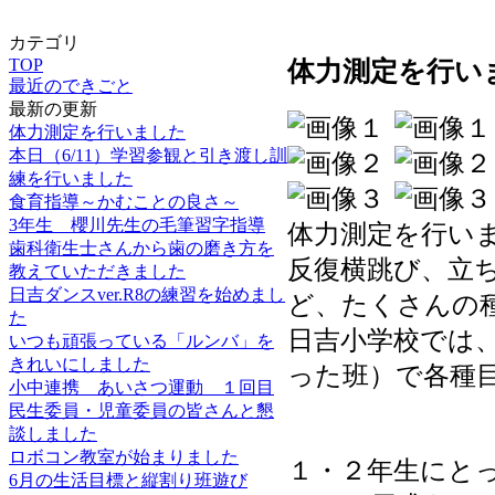
カテゴリ
体力測定を行い
TOP
最近のできごと
最新の更新
体力測定を行いました
本日（6/11）学習参観と引き渡し訓
練を行いました
食育指導～かむことの良さ～
3年生 櫻川先生の毛筆習字指導
体力測定を行い
歯科衛生士さんから歯の磨き方を
反復横跳び、立
教えていただきました
日吉ダンスver.R8の練習を始めまし
ど、たくさんの
た
日吉小学校では
いつも頑張っている「ルンバ」を
きれいにしました
った班）で各種
小中連携 あいさつ運動 １回目
民生委員・児童委員の皆さんと懇
談しました
ロボコン教室が始まりました
１・２年生にと
6月の生活目標と縦割り班遊び