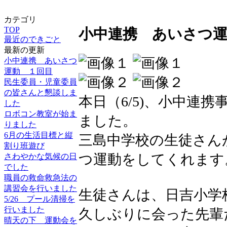
カテゴリ
TOP
小中連携 あいさつ運
最近のできごと
最新の更新
小中連携 あいさつ
運動 １回目
民生委員・児童委員
の皆さんと懇談しま
本日（6/5)、小中連
した
ロボコン教室が始ま
ました。
りました
6月の生活目標と縦
三島中学校の生徒さん
割り班遊び
つ運動をしてくれます
さわやかな気候の日
でした
職員の救命救急法の
講習会を行いました
生徒さんは、日吉小学
5/26 プール清掃を
行いました
久しぶりに会った先輩
晴天の下 運動会を