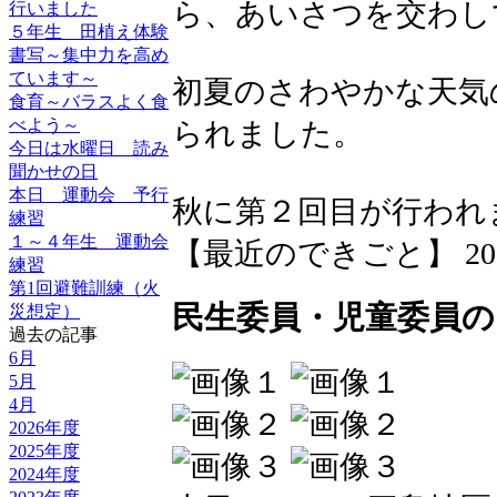
ら、あいさつを交わし
行いました
５年生 田植え体験
書写～集中力を高め
ています～
初夏のさわやかな天気
食育～バラスよく食
べよう～
られました。
今日は水曜日 読み
聞かせの日
本日 運動会 予行
秋に第２回目が行われ
練習
１～４年生 運動会
【最近のできごと】 2026-06
練習
第1回避難訓練（火
民生委員・児童委員
災想定）
過去の記事
6月
5月
4月
2026年度
2025年度
2024年度