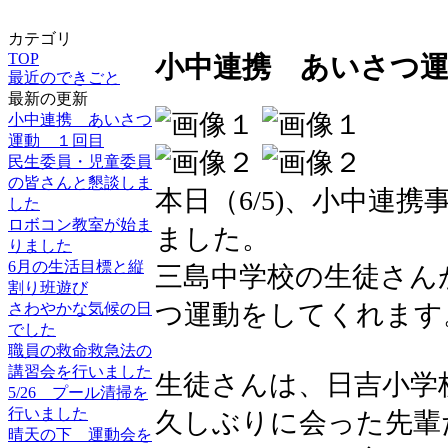
カテゴリ
TOP
小中連携 あいさつ運
最近のできごと
最新の更新
小中連携 あいさつ
運動 １回目
民生委員・児童委員
の皆さんと懇談しま
本日（6/5)、小中連
した
ロボコン教室が始ま
ました。
りました
6月の生活目標と縦
三島中学校の生徒さん
割り班遊び
つ運動をしてくれます
さわやかな気候の日
でした
職員の救命救急法の
講習会を行いました
生徒さんは、日吉小学
5/26 プール清掃を
行いました
久しぶりに会った先輩
晴天の下 運動会を