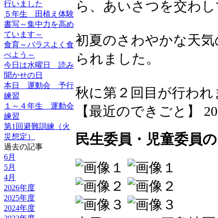
ら、あいさつを交わし
行いました
５年生 田植え体験
書写～集中力を高め
ています～
初夏のさわやかな天気
食育～バラスよく食
べよう～
られました。
今日は水曜日 読み
聞かせの日
本日 運動会 予行
秋に第２回目が行われ
練習
１～４年生 運動会
【最近のできごと】 2026-06
練習
第1回避難訓練（火
民生委員・児童委員
災想定）
過去の記事
6月
5月
4月
2026年度
2025年度
2024年度