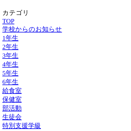
カテゴリ
TOP
学校からのお知らせ
1年生
2年生
3年生
4年生
5年生
6年生
給食室
保健室
部活動
生徒会
特別支援学級