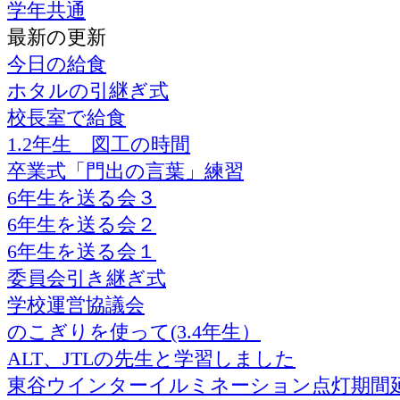
学年共通
最新の更新
今日の給食
ホタルの引継ぎ式
校長室で給食
1.2年生 図工の時間
卒業式「門出の言葉」練習
6年生を送る会３
6年生を送る会２
6年生を送る会１
委員会引き継ぎ式
学校運営協議会
のこぎりを使って(3.4年生）
ALT、JTLの先生と学習しました
東谷ウインターイルミネーション点灯期間