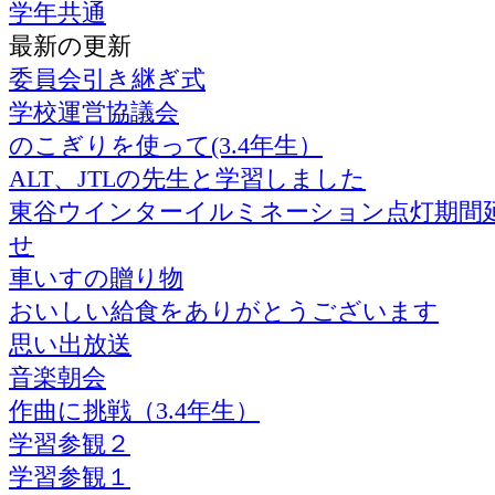
学年共通
最新の更新
委員会引き継ぎ式
学校運営協議会
のこぎりを使って(3.4年生）
ALT、JTLの先生と学習しました
東谷ウインターイルミネーション点灯期間
せ
車いすの贈り物
おいしい給食をありがとうございます
思い出放送
音楽朝会
作曲に挑戦（3.4年生）
学習参観２
学習参観１