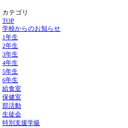
カテゴリ
TOP
学校からのお知らせ
1年生
2年生
3年生
4年生
5年生
6年生
給食室
保健室
部活動
生徒会
特別支援学級