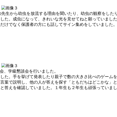
の先生から幼虫を放流する理由を聞いたり、幼虫の観察をした
た。成虫になって、きれいな光を見せてねと願っていました。5.
達だけでなく保護者の方にも話してサイン集めをしていました
会、学級懇談会を行いました。
した。手を挙げて発表したり親子で数の大きさ比べのゲームを
を言葉で説明し、他の人が答えを探す「ともだちはどこかな」
達と答えを確認していました。１年生も２年生も頑張っていま