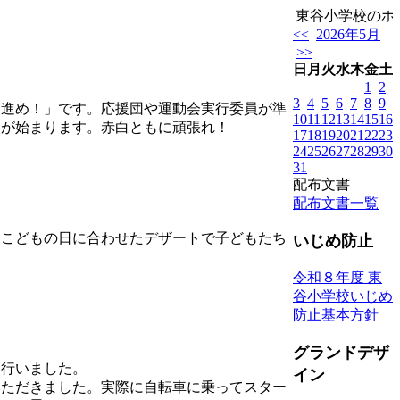
東谷小学校のホー
<<
2026年5月
>>
日
月
火
水
木
金
土
1
2
3
4
5
6
7
8
9
進め！」です。応援団や運動会実行委員が準
10
11
12
13
14
15
16
習が始まります。赤白ともに頑張れ！
17
18
19
20
21
22
23
24
25
26
27
28
29
30
31
配布文書
配布文書一覧
こどもの日に合わせたデザートで子どもたち
いじめ防止
令和８年度 東
谷小学校いじめ
防止基本方針
グランドデザ
行いました。
イン
ただきました。実際に自転車に乗ってスター