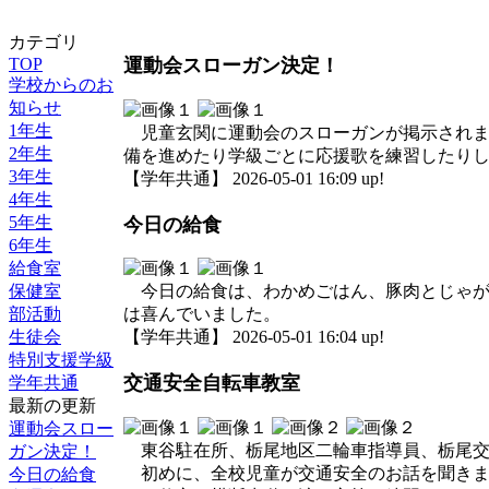
カテゴリ
TOP
運動会スローガン決定！
学校からのお
知らせ
1年生
児童玄関に運動会のスローガンが掲示されま
2年生
備を進めたり学級ごとに応援歌を練習したり
3年生
【学年共通】 2026-05-01 16:09 up!
4年生
5年生
今日の給食
6年生
給食室
保健室
今日の給食は、わかめごはん、豚肉とじゃが
部活動
は喜んでいました。
生徒会
【学年共通】 2026-05-01 16:04 up!
特別支援学級
交通安全自転車教室
学年共通
最新の更新
運動会スロー
東谷駐在所、栃尾地区二輪車指導員、栃尾交
ガン決定！
初めに、全校児童が交通安全のお話を聞きま
今日の給食