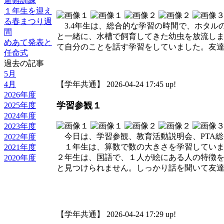
避難訓練
１年生を迎え
る春まつり週
3.4年生は、総合的な学習の時間で、ホタル
間
と一緒に、水槽で飼育してきた幼虫を放流しまし
めあて発表と
て自分のことを話す学習をしていました。友
任命式
過去の記事
5月
4月
【学年共通】 2026-04-24 17:45 up!
2026年度
学習参観１
2025年度
2024年度
2023年度
今日は、学習参観、教育活動説明会、PTA総
2022年度
１年生は、算数で数の大きさを学習していま
2021年度
２年生は、国語で、１人が絵にある人の特徴
2020年度
と見つけられません。しっかり話を聞いて友
【学年共通】 2026-04-24 17:29 up!