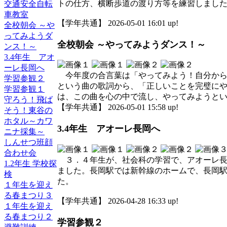
トの仕方、横断歩道の渡り方等を練習しまし
交通安全自転
車教室
【学年共通】 2026-05-01 16:01 up!
全校朝会 ～や
ってみようダ
全校朝会 ～やってみようダンス！～
ンス！～
3.4年生 アオ
ーレ長岡へ
今年度の合言葉は「やってみよう！自分から
学習参観２
という曲の歌詞から、「正しいことを完璧に
学習参観１
は、この曲を心の中で流し、やってみようと
守ろう！飛ば
【学年共通】 2026-05-01 15:58 up!
そう！東谷の
ホタル～カワ
3.4年生 アオーレ長岡へ
ニナ採集～
しんせつ班顔
合わせ会
３．４年生が、社会科の学習で、アオーレ長
1.2年生 学校探
ました。長岡駅では新幹線のホームで、長岡
検
た。
１年生を迎え
る春まつり３
【学年共通】 2026-04-28 16:33 up!
１年生を迎え
る春まつり２
学習参観２