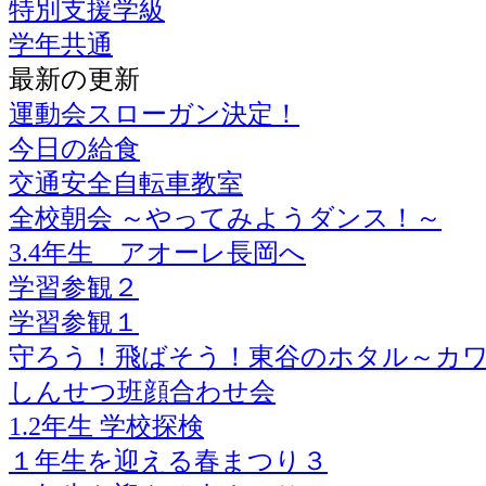
特別支援学級
学年共通
最新の更新
運動会スローガン決定！
今日の給食
交通安全自転車教室
全校朝会 ～やってみようダンス！～
3.4年生 アオーレ長岡へ
学習参観２
学習参観１
守ろう！飛ばそう！東谷のホタル～カ
しんせつ班顔合わせ会
1.2年生 学校探検
１年生を迎える春まつり３