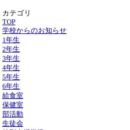
カテゴリ
TOP
学校からのお知らせ
1年生
2年生
3年生
4年生
5年生
6年生
給食室
保健室
部活動
生徒会