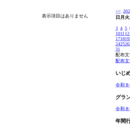
<<
20
表示項目はありません
日
月
火
3
4
5
10
11
12
17
18
19
24
25
26
31
配布文
配布文
いじ
令和８
グラ
令和８
年間