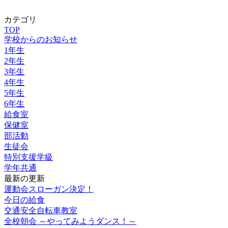
カテゴリ
TOP
学校からのお知らせ
1年生
2年生
3年生
4年生
5年生
6年生
給食室
保健室
部活動
生徒会
特別支援学級
学年共通
最新の更新
運動会スローガン決定！
今日の給食
交通安全自転車教室
全校朝会 ～やってみようダンス！～