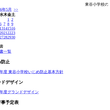
東谷小学校の
26年5月
>>
水
木
金
土
1
2
6
7
8
9
13
14
15
16
20
21
22
23
27
28
29
30
書
書一覧
め防止
年度 東谷小学校いじめ防止基本方針
ンドデザイン
年度グランドデザイン
行事予定表