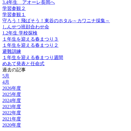
3.4年生 アオーレ長岡へ
学習参観２
学習参観１
守ろう！飛ばそう！東谷のホタル～カワニナ採集～
しんせつ班顔合わせ会
1.2年生 学校探検
１年生を迎える春まつり３
１年生を迎える春まつり２
避難訓練
１年生を迎える春まつり週間
めあて発表と任命式
過去の記事
5月
4月
2026年度
2025年度
2024年度
2023年度
2022年度
2021年度
2020年度