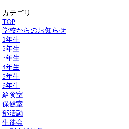
カテゴリ
TOP
学校からのお知らせ
1年生
2年生
3年生
4年生
5年生
6年生
給食室
保健室
部活動
生徒会