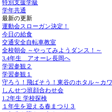
特別支援学級
学年共通
最新の更新
運動会スローガン決定！
今日の給食
交通安全自転車教室
全校朝会 ～やってみようダンス！～
3.4年生 アオーレ長岡へ
学習参観２
学習参観１
守ろう！飛ばそう！東谷のホタル～カ
しんせつ班顔合わせ会
1.2年生 学校探検
１年生を迎える春まつり３