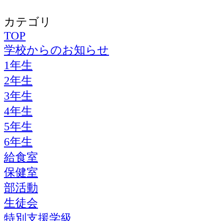
カテゴリ
TOP
学校からのお知らせ
1年生
2年生
3年生
4年生
5年生
6年生
給食室
保健室
部活動
生徒会
特別支援学級