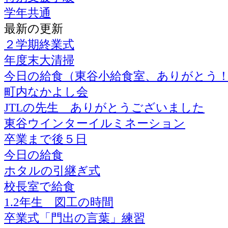
学年共通
最新の更新
２学期終業式
年度末大清掃
今日の給食（東谷小給食室、ありがとう
町内なかよし会
JTLの先生 ありがとうございました
東谷ウインターイルミネーション
卒業まで後５日
今日の給食
ホタルの引継ぎ式
校長室で給食
1.2年生 図工の時間
卒業式「門出の言葉」練習