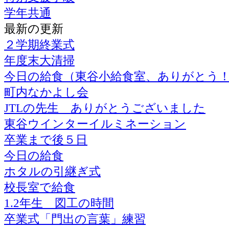
学年共通
最新の更新
２学期終業式
年度末大清掃
今日の給食（東谷小給食室、ありがとう
町内なかよし会
JTLの先生 ありがとうございました
東谷ウインターイルミネーション
卒業まで後５日
今日の給食
ホタルの引継ぎ式
校長室で給食
1.2年生 図工の時間
卒業式「門出の言葉」練習