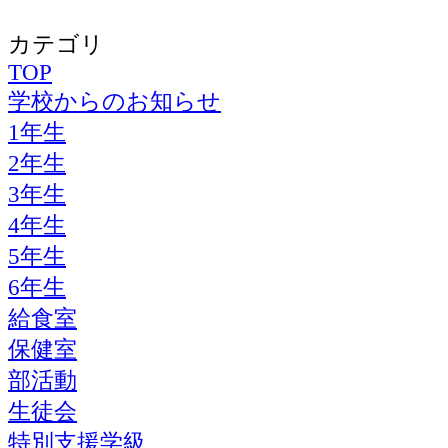
カテゴリ
TOP
学校からのお知らせ
1年生
2年生
3年生
4年生
5年生
6年生
給食室
保健室
部活動
生徒会
特別支援学級