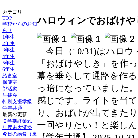
カテゴリ
TOP
ハロウィンでおばけや
学校からのお知
らせ
1年生
2年生
今日（10/31)はハロ
3年生
4年生
「おばけやしき」を作っ
5年生
6年生
幕を垂らして通路を作る
給食室
保健室
っ暗になっていました
部活動
生徒会
感じです。ライトを当て
特別支援学級
学年共通
り、おばけが出てきたり
最新の更新
２学期終業式
一回やりたい！と楽しん
年度末大清掃
今日の給食（東
【学年共通】 2025-10-31 1