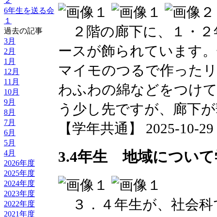
２
6年生を送る会
１
２階の廊下に、１・２
過去の記事
3月
ースが飾られています
2月
1月
マイモのつるで作ったリ
12月
11月
わふわの綿などをつけ
10月
9月
う少し先ですが、廊下が
8月
7月
【学年共通】 2025-10-29 1
6月
5月
3.4年生 地域につい
4月
2026年度
2025年度
2024年度
2023年度
３．４年生が、社会科
2022年度
2021年度