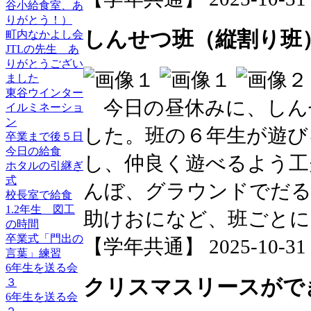
谷小給食室、あ
りがとう！）
しんせつ班（縦割り班
町内なかよし会
JTLの先生 あ
りがとうござい
ました
東谷ウインター
今日の昼休みに、しん
イルミネーショ
ン
した。班の６年生が遊び
卒業まで後５日
今日の給食
し、仲良く遊べるよう工
ホタルの引継ぎ
式
んぼ、グラウンドでだる
校長室で給食
1.2年生 図工
助けおになど、班ごとに
の時間
卒業式「門出の
【学年共通】 2025-10-31 1
言葉」練習
6年生を送る会
クリスマスリースができま
３
6年生を送る会