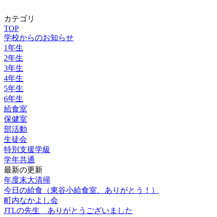
カテゴリ
TOP
学校からのお知らせ
1年生
2年生
3年生
4年生
5年生
6年生
給食室
保健室
部活動
生徒会
特別支援学級
学年共通
最新の更新
年度末大清掃
今日の給食（東谷小給食室、ありがとう！）
町内なかよし会
JTLの先生 ありがとうございました