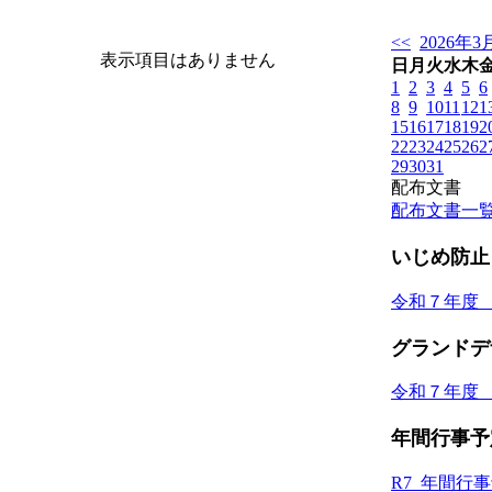
<<
2026年3
表示項目はありません
日
月
火
水
木
1
2
3
4
5
6
8
9
10
11
12
1
15
16
17
18
19
2
22
23
24
25
26
2
29
30
31
配布文書
配布文書一
いじめ防止
令和７年度
グランドデ
令和７年度
年間行事予
R7_年間行