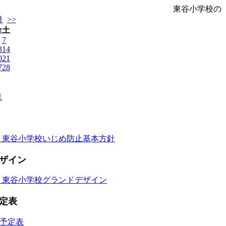
東谷小学校の
月
>>
金
土
7
3
14
0
21
7
28
覧
 東谷小学校いじめ防止基本方針
ザイン
 東谷小学校グランドデザイン
定表
事予定表