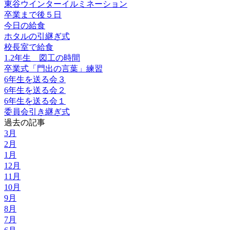
東谷ウインターイルミネーション
卒業まで後５日
今日の給食
ホタルの引継ぎ式
校長室で給食
1.2年生 図工の時間
卒業式「門出の言葉」練習
6年生を送る会３
6年生を送る会２
6年生を送る会１
委員会引き継ぎ式
過去の記事
3月
2月
1月
12月
11月
10月
9月
8月
7月