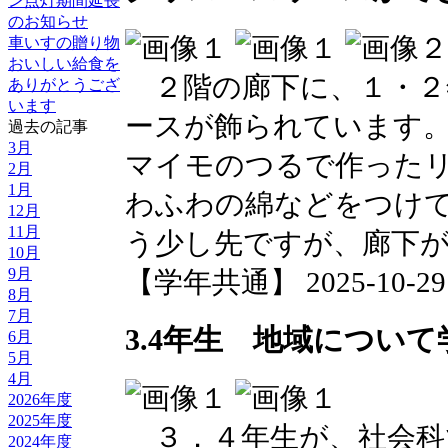
ン点灯期間延長
のお知らせ
車いすの贈り物
おいしい給食を
２階の廊下に、１・２
ありがとうござ
います
ースが飾られています
過去の記事
3月
マイモのつるで作った
2月
1月
わふわの綿などをつけ
12月
11月
う少し先ですが、廊下
10月
9月
【学年共通】 2025-10-29 1
8月
7月
3.4年生 地域につい
6月
5月
4月
2026年度
2025年度
３．４年生が、社会科
2024年度