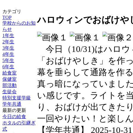
カテゴリ
TOP
ハロウィンでおばけや
学校からのお知
らせ
1年生
2年生
今日（10/31)はハロ
3年生
4年生
「おばけやしき」を作
5年生
6年生
幕を垂らして通路を作
給食室
保健室
真っ暗になっていまし
部活動
生徒会
い感じです。ライトを
特別支援学級
学年共通
り、おばけが出てきた
最新の更新
一回やりたい！と楽し
今日の給食
ホタルの引継ぎ
【学年共通】 2025-10-31 1
式