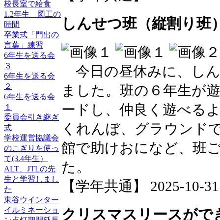
校長室で給食
1.2年生 図工の
しんせつ班（縦割り班
時間
卒業式「門出の
言葉」練習
6年生を送る会
３
今日の昼休みに、しん
6年生を送る会
２
ました。班の６年生が
6年生を送る会
ードし、仲良く遊べる
１
委員会引き継ぎ
くれんぼ、グラウンド
式
学校運営協議会
館で助けおになど、班
のこぎりを使っ
て(3.4年生）
た。
ALT、JTLの先
生と学習しまし
【学年共通】 2025-10-31 1
た
東谷ウインター
イルミネーショ
クリスマスリースができま