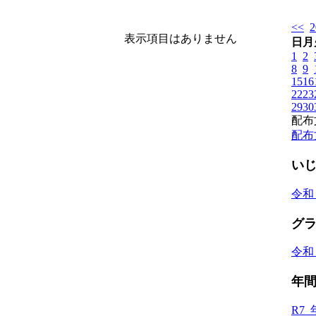
<<
表示項目はありません
日
月
1
2
8
9
15
16
22
23
29
30
配布
配布
い
令和
グ
令和
年
R7