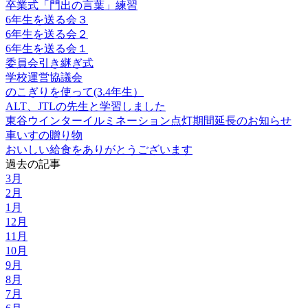
卒業式「門出の言葉」練習
6年生を送る会３
6年生を送る会２
6年生を送る会１
委員会引き継ぎ式
学校運営協議会
のこぎりを使って(3.4年生）
ALT、JTLの先生と学習しました
東谷ウインターイルミネーション点灯期間延長のお知らせ
車いすの贈り物
おいしい給食をありがとうございます
過去の記事
3月
2月
1月
12月
11月
10月
9月
8月
7月