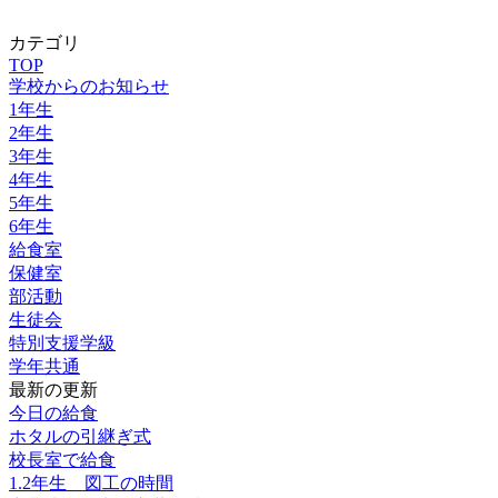
カテゴリ
TOP
学校からのお知らせ
1年生
2年生
3年生
4年生
5年生
6年生
給食室
保健室
部活動
生徒会
特別支援学級
学年共通
最新の更新
今日の給食
ホタルの引継ぎ式
校長室で給食
1.2年生 図工の時間