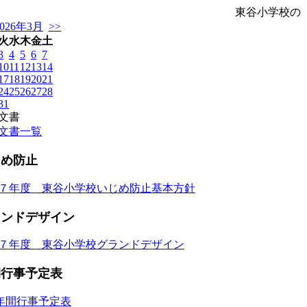
東谷小学校の
2026年3月
>>
火
水
木
金
土
3
4
5
6
7
10
11
12
13
14
17
18
19
20
21
24
25
26
27
28
31
文書
文書一覧
じめ防止
７年度 東谷小学校いじめ防止基本方針
ランドデザイン
７年度 東谷小学校グランドデザイン
間行事予定表
_年間行事予定表