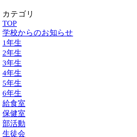
カテゴリ
TOP
学校からのお知らせ
1年生
2年生
3年生
4年生
5年生
6年生
給食室
保健室
部活動
生徒会