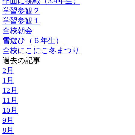
作曲に挑戦（3.4年生）
学習参観２
学習参観１
全校朝会
雪遊び（６年生）
全校にこにこ冬まつり
過去の記事
2月
1月
12月
11月
10月
9月
8月