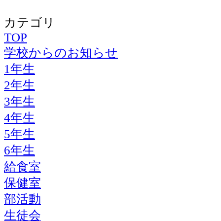
カテゴリ
TOP
学校からのお知らせ
1年生
2年生
3年生
4年生
5年生
6年生
給食室
保健室
部活動
生徒会