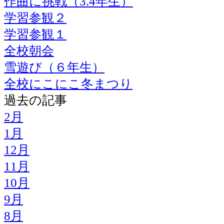
作曲に挑戦（3.4年生）
学習参観２
学習参観１
全校朝会
雪遊び（６年生）
全校にこにこ冬まつり
過去の記事
2月
1月
12月
11月
10月
9月
8月