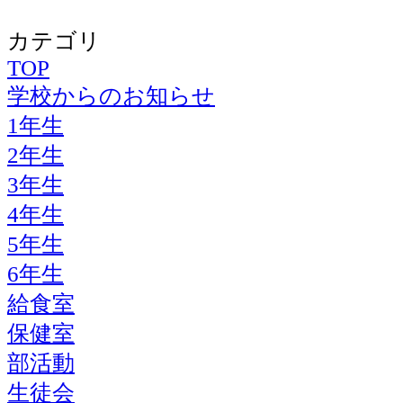
カテゴリ
TOP
学校からのお知らせ
1年生
2年生
3年生
4年生
5年生
6年生
給食室
保健室
部活動
生徒会