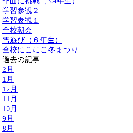
作曲に挑戦（3.4年生）
学習参観２
学習参観１
全校朝会
雪遊び（６年生）
全校にこにこ冬まつり
過去の記事
2月
1月
12月
11月
10月
9月
8月