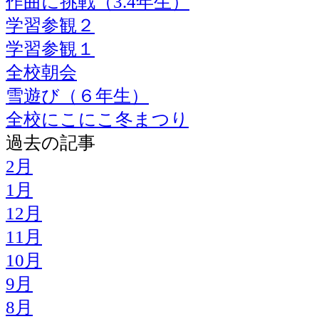
作曲に挑戦（3.4年生）
学習参観２
学習参観１
全校朝会
雪遊び（６年生）
全校にこにこ冬まつり
過去の記事
2月
1月
12月
11月
10月
9月
8月