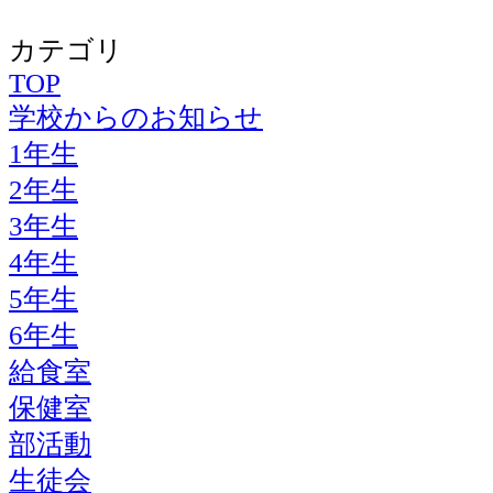
カテゴリ
TOP
学校からのお知らせ
1年生
2年生
3年生
4年生
5年生
6年生
給食室
保健室
部活動
生徒会