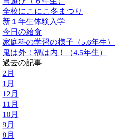
雪遊び（６年生）
全校にこにこ冬まつり
新１年生体験入学
今日の給食
家庭科の学習の様子（5.6年生）
鬼は外！福は内！（4.5年生）
過去の記事
2月
1月
12月
11月
10月
9月
8月