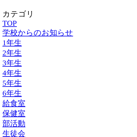
カテゴリ
TOP
学校からのお知らせ
1年生
2年生
3年生
4年生
5年生
6年生
給食室
保健室
部活動
生徒会